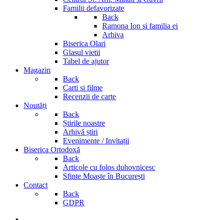
Familii defavorizate
Back
Ramona Ion si familia ei
Arhiva
Biserica Olari
Glasul vietii
Tabel de ajutor
Magazin
Back
Carti si filme
Recenzii de carte
Noutăți
Back
Știrile noastre
Arhivă știri
Evenimente / Invitații
Biserica Ortodoxă
Back
Articole cu folos duhovnicesc
Sfinte Moaște în București
Contact
Back
GDPR