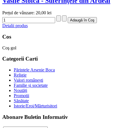
Vasile Stoica - Suferinţele din Ardeal
Prețul de vânzare:
20,00 lei
Detalii produs
Cos
Coş gol
Categorii Carti
Părintele Arsenie Boca
Religie
Valori românești
Familie și societate
Noutăți
Promotii
Sănătate
Istorie/Eroi/Mărturisitori
Abonare Buletin Informativ