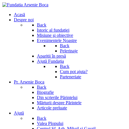
Acasă
Despre noi
Back
Istoric al fundaţiei
Misiune şi obiective
Evenimentele Noastre
Back
Pelerinaje
Apariţii în presă
Ajută Fundația
Back
Cum pot ajuta?
Parteneriate
Pr. Arsenie Boca
Back
Biografie
Din scrierile Părintelui
Mărturii despre Părintele
Articole preluate
Ajută
Back
Valea Plopului
Centrul Sf. Arh. Mihail si Gavril