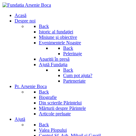
Acasă
Despre noi
Back
Istoric al fundaţiei
Misiune şi obiective
Evenimentele Noastre
Back
Pelerinaje
Apariţii în presă
Ajută Fundația
Back
Cum pot ajuta?
Parteneriate
Pr. Arsenie Boca
Back
Biografie
Din scrierile Părintelui
Mărturii despre Părintele
Articole preluate
Ajută
Back
Valea Plopului
Centrul Sf. Arh. Mihail si Gavril