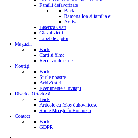
Familii defavorizate
Back
Ramona Ion si familia ei
Arhiva
Biserica Olari
Glasul vietii
Tabel de ajutor
Magazin
Back
Carti si filme
Recenzii de carte
Noutăți
Back
Știrile noastre
Arhivă știri
Evenimente / Invitații
Biserica Ortodoxă
Back
Articole cu folos duhovnicesc
Sfinte Moaște în București
Contact
Back
GDPR