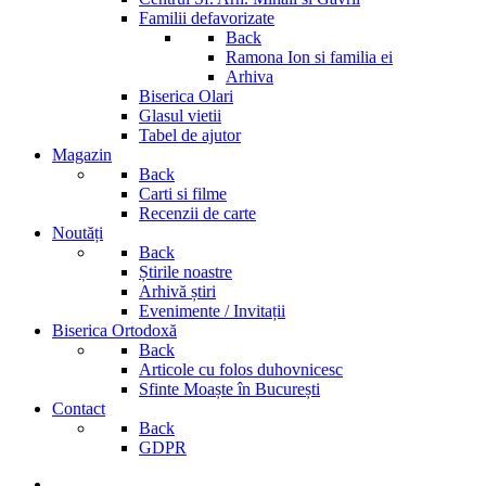
Familii defavorizate
Back
Ramona Ion si familia ei
Arhiva
Biserica Olari
Glasul vietii
Tabel de ajutor
Magazin
Back
Carti si filme
Recenzii de carte
Noutăți
Back
Știrile noastre
Arhivă știri
Evenimente / Invitații
Biserica Ortodoxă
Back
Articole cu folos duhovnicesc
Sfinte Moaște în București
Contact
Back
GDPR