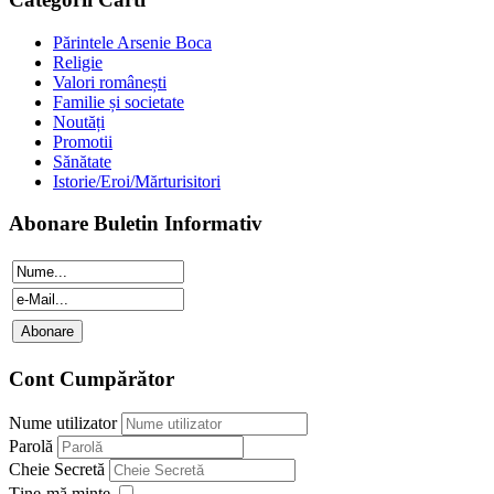
Părintele Arsenie Boca
Religie
Valori românești
Familie și societate
Noutăți
Promotii
Sănătate
Istorie/Eroi/Mărturisitori
Abonare Buletin Informativ
Cont Cumpărător
Nume utilizator
Parolă
Cheie Secretă
Ţine-mă minte