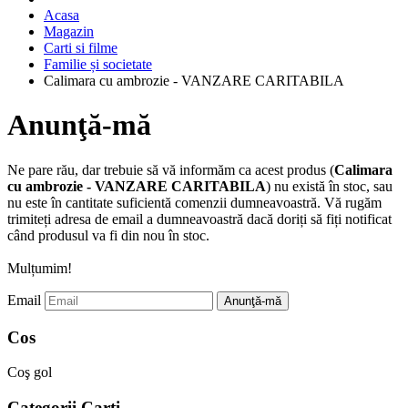
Acasa
Magazin
Carti si filme
Familie și societate
Calimara cu ambrozie - VANZARE CARITABILA
Anunţă-mă
Ne pare rău, dar trebuie să vă informăm ca acest produs (
Calimara
cu ambrozie - VANZARE CARITABILA
) nu există în stoc, sau
nu este în cantitate suficientă comenzii dumneavoastră. Vă rugăm
trimiteți adresa de email a dumneavoastră dacă doriți să fiți notificat
când produsul va fi din nou în stoc.
Mulțumim!
Email
Cos
Coş gol
Categorii Carti