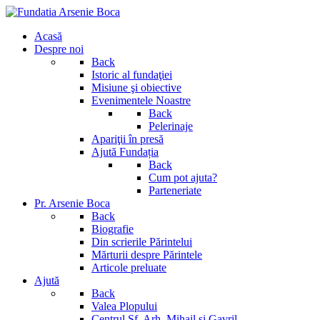
Acasă
Despre noi
Back
Istoric al fundaţiei
Misiune şi obiective
Evenimentele Noastre
Back
Pelerinaje
Apariţii în presă
Ajută Fundația
Back
Cum pot ajuta?
Parteneriate
Pr. Arsenie Boca
Back
Biografie
Din scrierile Părintelui
Mărturii despre Părintele
Articole preluate
Ajută
Back
Valea Plopului
Centrul Sf. Arh. Mihail si Gavril