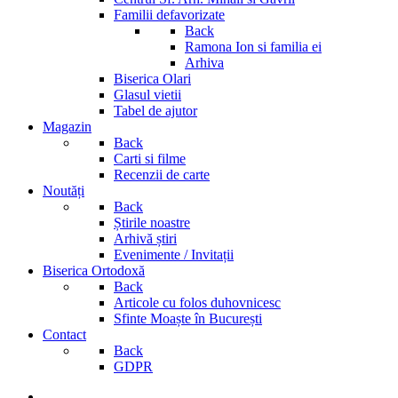
Familii defavorizate
Back
Ramona Ion si familia ei
Arhiva
Biserica Olari
Glasul vietii
Tabel de ajutor
Magazin
Back
Carti si filme
Recenzii de carte
Noutăți
Back
Știrile noastre
Arhivă știri
Evenimente / Invitații
Biserica Ortodoxă
Back
Articole cu folos duhovnicesc
Sfinte Moaște în București
Contact
Back
GDPR