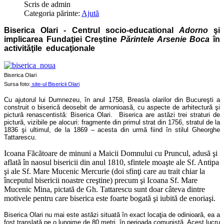
Scris de
admin
Categoria părinte:
Ajută
Biserica Olari - Centrul socio-educational
Adorno
şi
implicarea Fundaţiei Creştine
Părintele Arsenie Boca
în
activităţile educaţionale
Biserica Olari
Sursa foto:
site-ul Bisericii Olari
Cu ajutorul lui Dumnezeu, în anul 1758, Breasla olarilor din Bucureşti a
construit o biserică deosebit de armonioasă, cu aspecte de arhitectură şi
pictură renascentistă: Biserica Olari. Biserica are astăzi trei straturi de
pictură, vizibile pe alocuri: fragmente din primul strat din 1756, stratul de la
1836 şi ultimul, de la 1869 – acesta din urmă fiind în stilul Gheorghe
Tattarescu.
Icoana Făcătoare de minuni a Maicii Domnului cu Pruncul, adusă şi
aflată în naosul bisericii din anul 1810, sfintele moaşte ale Sf. Antipa
şi ale Sf. Mare Mucenic Mercurie (doi sfinţi care au trait chiar la
începutul bisericii noastre creştine) precum şi Icoana Sf. Mare
Mucenic Mina, pictată de Gh. Tattarescu sunt doar câteva dintre
motivele pentru care biserica este foarte bogată şi iubită de enoriaşi.
Biserica Olari nu mai este astăzi situată în exact locaţia de odinioară, ea a
fost translată pe o lungime de 80 metri, în perioada comunistă. Acest lucru