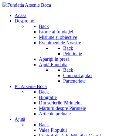
Acasă
Despre noi
Back
Istoric al fundaţiei
Misiune şi obiective
Evenimentele Noastre
Back
Pelerinaje
Apariţii în presă
Ajută Fundația
Back
Cum pot ajuta?
Parteneriate
Pr. Arsenie Boca
Back
Biografie
Din scrierile Părintelui
Mărturii despre Părintele
Articole preluate
Ajută
Back
Valea Plopului
Centrul Sf. Arh. Mihail si Gavril