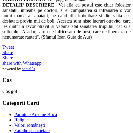
DETALII/ DESCRIERE
: 'Vei afla ca postul este chiar folositor
sanatatii, intreaba pe doctori, si ei cumpatarea si infranarea o vor
numi mama a sanatatii, pe cand din imbuibare si din viata cea
desfatata provin mii de boli. Acestea sunt niste lucruri otravite, care
ies dintr-un izvor otravit si vatama atat sanatatea trupului, cat si a
sufletului. Asadar, sa nu ne infricosam de post, care ne libereaza de
nenumarate rautati". (Sfantul Ioan Gura de Aur)
Tweet
Share
Share
share with Whatsapp
powered by
social2s
Cos
Coş gol
Categorii Carti
Părintele Arsenie Boca
Religie
Valori românești
Familie și societate