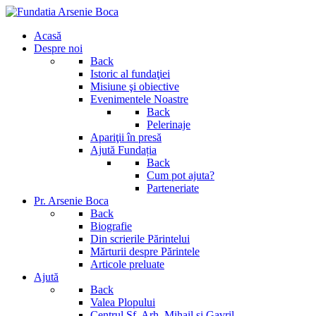
Acasă
Despre noi
Back
Istoric al fundaţiei
Misiune şi obiective
Evenimentele Noastre
Back
Pelerinaje
Apariţii în presă
Ajută Fundația
Back
Cum pot ajuta?
Parteneriate
Pr. Arsenie Boca
Back
Biografie
Din scrierile Părintelui
Mărturii despre Părintele
Articole preluate
Ajută
Back
Valea Plopului
Centrul Sf. Arh. Mihail si Gavril