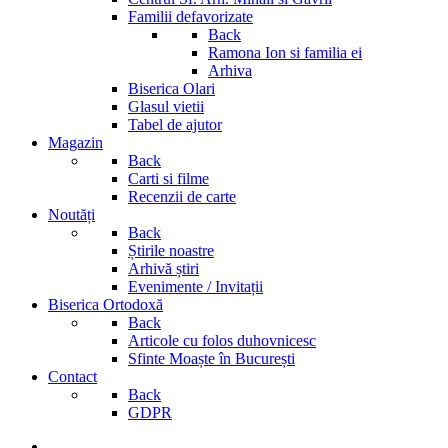
Familii defavorizate
Back
Ramona Ion si familia ei
Arhiva
Biserica Olari
Glasul vietii
Tabel de ajutor
Magazin
Back
Carti si filme
Recenzii de carte
Noutăți
Back
Știrile noastre
Arhivă știri
Evenimente / Invitații
Biserica Ortodoxă
Back
Articole cu folos duhovnicesc
Sfinte Moaște în București
Contact
Back
GDPR