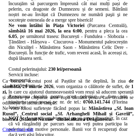
încurajăm să parcurgem împreună cât mai mulți pași de
pelerin, cu dragoste de Dumnezeu și de semeni. Bătrânii
noștri ne-au învățat că Dumnezeu ne numără paşii şi ne
socoteşte osteneala de a merge spre biserică!
Ne vom întâlni în Piața Victoriei
(Parcarea Centrală),
sâmbătă 16 mai 2026, la ora 6:00
, pentru a pleca la ora
6.05
, pe următorul traseu: București - Fundulea - Slobozia -
Țăndărei - Hârșova - Ciucurova - Monumentul paleocreștin
din Niculițel - Mănăstirea Saon - Mănăstirea Celic Dere -
București. În funcție de trafic, vom reveni acasă, în aceeași zi,
după lăsarea serii.
Costul pelerinajului:
230 lei/persoană
Servicii incluse:
-transportul
Ca bucuria acestui post al Paștilor să fie deplină, în ziua
de
-taxe de drum
sâmbătă, 21 martie
2026
, vom organiza o călătorie de suflet, de
1
zi,
în care cu ajutorul dumneavoastră vom reuși să aducem speranță
Rezervarea locului pentru acest pelerinaj se face prin
și zâmbete pe chipurile unor copii sărmani pentru care fericirea se
trimiterea unui mesaj pe nr. de tel.:
0760.141.744
(Florina
odihnește în lucrurile simple.
Ionescu).
Ne vom folosi sufletește făcând popas la:
Mănăstirea „Sf. Ioan
Rusul”, Centrul social „Sf. Arhangheli Mihail și Gavriil”,
NOTĂ:
Avansul/costul integral nu va putea fi restituit, în caz
biserica „Sfântul Nicolae” din localitatea Drăgănescu.
că vă răzgândiți pe parcurs sau nu veți putea participa la
pelerinaj din motive personale. Banii vor fi recuperați doar
Citeste mai mult
dacă veți găsi înlocuitor.