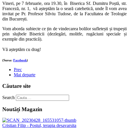
Vineri, pe 7 februarie, ora 19.30, în Biserica Sf. Dumitru Poștă, str.
Franceză, nr. 1, vă așteptăm la o seară catehetică, unde îl vom avea
invitat pe Pr. Profesor Silviu Tudose, de la Facultatea de Teologie
din București.
Vom aborda subiecte ce țin de vindecarea bolilor sufletești și trupești
prin slujbele Bisericii (dezlegări, molitfe, rugăciuni speciale și
exemple din practică).
Vă așteptăm cu drag!
(Sursa:
Facebook
)
Prec
Mai departe
Căutare site
Search
Noutăți Magazin
Cristian Filip - Postul, terapia desavarsita