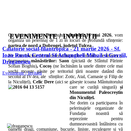
Cu ajutorul Maicii Domnului,
EVENIMENTE / INVITAȚII
sâmbătă 16 mai 2026
, vom
organiza un pelerinaj de 1 zi în locuri de profundă sfințenie:
partea de nord a Dobrogei, județul Tulcea
.
Calatorie social-filantropica - 21 martie 2026 - Sf.
Ioan Rusul, Centrul Sf Arhangheli Mihail si Gavriil,
Ne vom bucura de culoarea câmpurilor înflorite, de liniștea și
frumusețea
mănăstirilor: Saon
(pictată de Sfântul Părinte
Draganescu
Sofian Boghiu)
, Cocoș
(ne închinăm la unele dintre cele mai
vechi moaște găsite pe teritoriul țării noastre datând din
Evenimente / Invitații
secolul al IV-lea, ale sfinților: Zotic, Atal, Camasie și Filip de
la Niculițel),
Celic Dere
(aici se găsește icoana Mântuitorului
care se curăță singură)
și
Monumentul Paleocreștin
din Niculițel.
Ne dorim ca participarea în
pelerinajele organizate de
Fundația noastră să
reprezinte pentru
dumneavoastră întâlnirea cu
oameni dragi, comuniune, bucurie, liniște, reculegere și vă