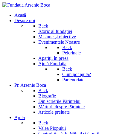
Acasă
Despre noi
Back
Istoric al fundaţiei
Misiune şi obiective
Evenimentele Noastre
Back
Pelerinaje
Apariţii în presă
Ajută Fundația
Back
Cum pot ajuta?
Parteneriate
Pr. Arsenie Boca
Back
Biografie
Din scrierile Părintelui
Mărturii despre Părintele
Articole preluate
Ajută
Back
Valea Plopului
Centrul Sf. Arh. Mihail si Gavril