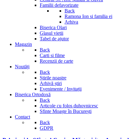
Familii defavorizate
Back
Ramona Ion si familia ei
Arhiva
Biserica Olari
Glasul vietii
Tabel de ajutor
Magazin
Back
Carti si filme
Recenzii de carte
Noutăți
Back
Știrile noastre
Arhivă știri
Evenimente / Invitații
Biserica Ortodoxă
Back
Articole cu folos duhovnicesc
Sfinte Moaște în București
Contact
Back
GDPR