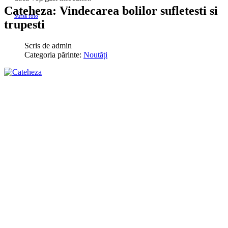
Cateheza: Vindecarea bolilor sufletesti si
Sursa foto
trupesti
Scris de
admin
Categoria părinte:
Noutăți