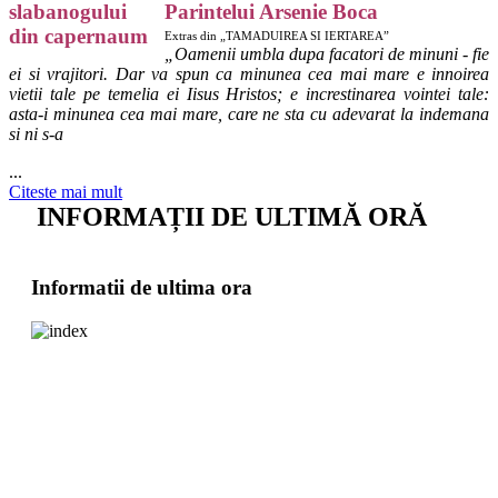
Parintelui Arsenie Boca
Extras din „TAMADUIREA SI IERTAREA”
„
Oamenii umbla dupa facatori de minuni - fie
ei si vrajitori. Dar va spun ca minunea cea mai mare e innoirea
vietii tale pe temelia ei Iisus Hristos; e increstinarea vointei tale:
asta-i minunea cea mai mare, care ne sta cu adevarat la indemana
si ni s-a
...
Citeste mai mult
INFORMAȚII DE ULTIMĂ ORĂ
Informatii de ultima ora