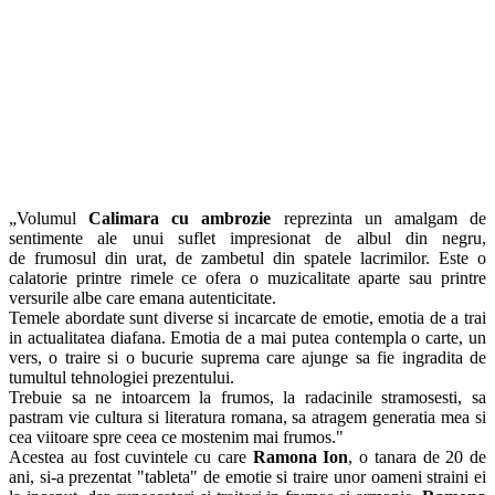
„Volumul
Calimara cu ambrozie
reprezinta un amalgam de
sentimente ale unui suflet impresionat de albul din negru,
de
frumosul din urat, de zambetul din spatele lacrimilor. Este o
calatorie printre rimele ce ofera o muzicalitate aparte sau
printre
versurile albe care emana autenticitate.
Temele abordate sunt diverse si incarcate de emotie, emotia de a trai
in
actualitatea diafana. Emotia de a mai putea contempla o carte, un
vers, o traire si o bucurie suprema care ajunge sa fie
ingradita de
tumultul tehnologiei prezentului.
Trebuie sa ne intoarcem la frumos, la radacinile stramosesti, sa
pastram vie
cultura si literatura romana, sa atragem generatia mea si
cea viitoare spre ceea ce mostenim mai frumos."
Acestea au fost cuvintele cu care
Ramona Ion
, o tanara de 20 de
ani, si-a prezentat "tableta" de emotie si traire unor oameni straini ei