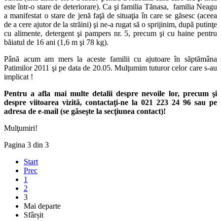
este într-o stare de deteriorare). Ca şi familia Tănasa, familia Neagu
a manifestat o stare de jenă faţă de situaţia în care se găsesc (aceea
de a cere ajutor de la străini) şi ne-a rugat să o sprijinim, după putinţe
cu alimente, detergent şi pampers nr. 5, precum şi cu haine pentru
băiatul de 16 ani (1,6 m şi 78 kg).
Până acum am mers la aceste familii cu ajutoare în săptămâna
Patimilor 2011 şi pe data de 20.05. Mulţumim tuturor celor care s-au
implicat !
Pentru a afla mai multe detalii despre nevoile lor, precum şi
despre viitoarea vizită, contactaţi-ne la 021 223 24 96 sau pe
adresa de e-mail (se găseşte la secţiunea contact)!
Mulţumiri!
Pagina 3 din 3
Start
Prec
1
2
3
Mai departe
Sfârșit