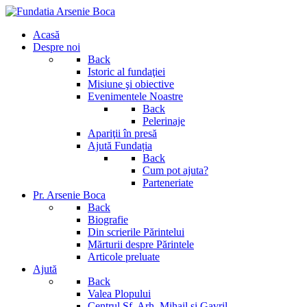
Acasă
Despre noi
Back
Istoric al fundaţiei
Misiune şi obiective
Evenimentele Noastre
Back
Pelerinaje
Apariţii în presă
Ajută Fundația
Back
Cum pot ajuta?
Parteneriate
Pr. Arsenie Boca
Back
Biografie
Din scrierile Părintelui
Mărturii despre Părintele
Articole preluate
Ajută
Back
Valea Plopului
Centrul Sf. Arh. Mihail si Gavril