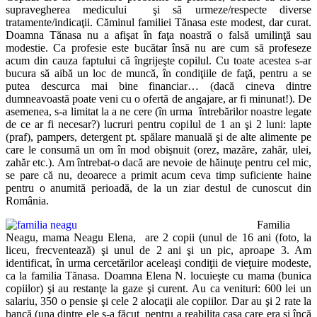
supravegherea medicului şi să urmeze/respecte diverse
tratamente/indicaţii. Căminul familiei Tănasa este modest, dar curat.
Doamna Tănasa nu a afişat în faţa noastră o falsă umilinţă sau
modestie. Ca profesie este bucătar însă nu are cum să profeseze
acum din cauza faptului că îngrijeşte copilul. Cu toate acestea s-ar
bucura să aibă un loc de muncă, în condiţiile de faţă, pentru a se
putea descurca mai bine financiar… (dacă cineva dintre
dumneavoastă poate veni cu o ofertă de angajare, ar fi minunat!). De
asemenea, s-a limitat la a ne cere (în urma întrebărilor noastre legate
de ce ar fi necesar?) lucruri pentru copilul de 1 an şi 2 luni: lapte
(praf), pampers, detergent pt. spălare manuală şi de alte alimente pe
care le consumă un om în mod obişnuit (orez, mazăre, zahăr, ulei,
zahăr etc.). Am întrebat-o dacă are nevoie de hăinuţe pentru cel mic,
se pare că nu, deoarece a primit acum ceva timp suficiente haine
pentru o anumită perioadă, de la un ziar destul de cunoscut din
România.
Familia
Neagu, mama Neagu Elena, are 2 copii (unul de 16 ani (foto, la
liceu, frecventează) şi unul de 2 ani şi un pic, aproape 3. Am
identificat, în urma cercetărilor aceleaşi condiţii de vieţuire modeste,
ca la familia Tănasa. Doamna Elena N. locuieşte cu mama (bunica
copiilor) şi au restanţe la gaze şi curent. Au ca venituri: 600 lei un
salariu, 350 o pensie şi cele 2 alocaţii ale copiilor. Dar au şi 2 rate la
bancă (una dintre ele s-a făcut pentru a reabilita casa care era şi încă