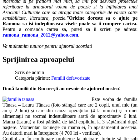
incercata si pe fratiorii mai mici, sa imi pot dezvolta proiectele
referitoare la urmatorul volum de poezie si la infiintarea unei
Asociatii Culturale care sa atraga toate categoriile de varsta catre
sensibilitate, literatura, poezie."
Oricine doreste sa o ajute pe
Ramona sa isi indeplineasca visele poate sa ii cumpere cartea.
Pentru a comanda cartea sa, puteti sa ii scrieti pe adresa:
ramona_ramona_2012@yahoo.com
.
Va multumim tuturor pentru ajutorul acordat!
Sprijinirea aproapelui
Scris de
admin
Categoria părinte:
Familii defavorizate
Două familii din Bucureşti au nevoie de ajutorul nostru!
Este vorba de familia
Tănasa – Laura Tănasa (foto stânga) care are 2 copii, unul mic (un
an şi 2 luni) şi care din cauza operaţiilor (4 la număr) şi a unei
alimentaţii nu tocmai îndestulătoare arată de aproximativ 6 luni.
Mama (Laura) a fost părăsită de tatăl copilului la 3 săptămâni după
naştere. Momentan locuieşte cu mama ei, în apartamentul acesteia.
Au datorii mari la întreţinere (4 700 lei - verificat).
Copilul are în continuare probleme la picioare, trebuie să fie sub