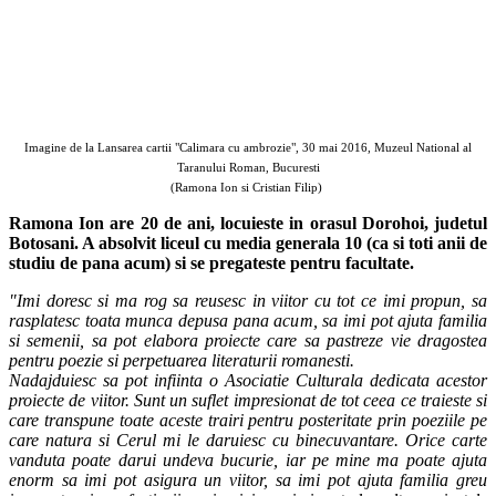
Imagine de la Lansarea cartii "Calimara cu ambrozie", 30 mai 2016, Muzeul National al
Taranului Roman, Bucuresti
(Ramona Ion si Cristian Filip)
Ramona Ion are 20 de ani, locuieste in orasul Dorohoi, judetul
Botosani. A absolvit liceul cu media generala 10 (ca si toti anii de
studiu de pana acum) si se pregateste pentru facultate.
"Imi doresc si ma rog sa reusesc in viitor cu tot ce imi propun, sa
rasplatesc toata munca depusa pana acum, sa imi pot ajuta familia
si semenii, sa pot elabora proiecte care sa pastreze vie dragostea
pentru poezie si perpetuarea literaturii romanesti.
Nadajduiesc sa pot infiinta o Asociatie Culturala dedicata acestor
proiecte de viitor. Sunt un suflet impresionat de tot ceea ce traieste si
care transpune toate aceste trairi pentru posteritate prin poeziile pe
care natura si Cerul mi le daruiesc cu binecuvantare. Orice carte
vanduta poate darui undeva bucurie, iar pe mine ma poate ajuta
enorm sa imi pot asigura un viitor, sa imi pot ajuta familia greu