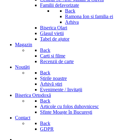
Familii defavorizate
Back
Ramona Ion si familia ei
Arhiva
Biserica Olari
Glasul vietii
Tabel de ajutor
Magazin
Back
Carti si filme
Recenzii de carte
Noutăți
Back
Știrile noastre
Arhivă știri
Evenimente / Invitații
Biserica Ortodoxă
Back
Articole cu folos duhovnicesc
Sfinte Moaște în București
Contact
Back
GDPR