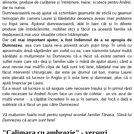
alimente, produse de curățenie și întreținere, haine, scutece pentru Andrei,
dar nu numai.
Dumneavoastră ne-ați ajutat să schimbăm geamurile de sticlă cu geamuri
termopan din camera Laurei și băiețelului deoarece aveau mari probleme
cu frigul iarna. Ajutorul dumneavoastră, atât în bani cât și în diferite
produse (de îmbrăcăminte, mobilier etc) a făcut ca această familie să
depășească mai ușor situațiile critice întâmpinate.
Dar c
el mai important ajutor, a fost îndemnul de a se apropia de
Dumnezeu
, așa cum Laura ne-a povestit acum puțin timp. În urmă cu
aproximativ două săptămâni am vorbit cu ea, care transmite tuturor multă
sănătate și mulțumește lui Dumnezeu că a făcut să existe oameni cu
suflet mare care să-i dea și familiei sale o mână de ajutor atunci când a
avut nevoie mai mult!
În clipa de față sunt toți bine, băiețelul mai are de
făcut intervenții chirurgicale, dar este pe drumul cel bun, mama Laurei
este plecată să lucreze în Anglia și îi este bine și dumneaei, plus că o
ajută financiar pe Laura.
Ea a reușit să lucreze și să asigure cele necesare traiului și în primul rând
cele necesare lui Andrei! Acum face un curs de cofetar - un vis avut de
multă vreme - a căpătat încredere în ea și în oameni, dar încă o dată a
subliniat că a făcut un pas către Dumnezeu!
Vă mulțumim foarte mult pentru sprijinul acordat familiei Tănasa, Slavă lui
Dumnezeu că acum sunt bine!
"Calimara cu ambrozie" - versuri