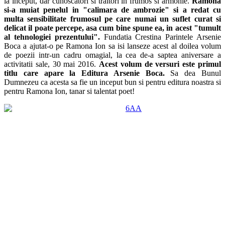
la inceput, dar cunoscatori si traitori in frumos si armonie.
Ramona
si-a muiat penelul in "calimara de ambrozie" si a redat cu
multa sensibilitate frumosul pe care numai un suflet curat si
delicat il poate percepe, asa cum bine spune ea, in acest "tumult
al tehnologiei prezentului".
Fundatia Crestina Parintele Arsenie
Boca a ajutat-o pe Ramona Ion sa isi lanseze acest al doilea volum
de poezii intr-un cadru omagial, la cea de-a saptea aniversare a
activitatii sale, 30 mai 2016.
Acest volum de versuri este primul
titlu care apare la Editura Arsenie Boca.
Sa dea Bunul
Dumnezeu ca acesta sa fie un inceput bun si pentru editura noastra si
pentru Ramona Ion, tanar si talentat poet!