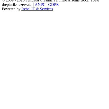
© 2009 - 2026 Fundația Creștină Părintele Arsenie Boca. Toate
drepturile rezervate. |
ANPC
|
GDPR
Powered by
Rebel IT & Services