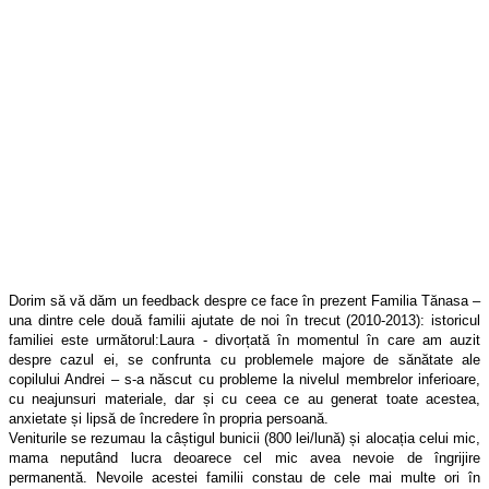
Dorim să vă dăm un feedback despre ce face în prezent Familia Tănasa –
una dintre cele două familii ajutate de noi în trecut (2010-2013): istoricul
familiei este următorul:
Laura - divorțată în momentul în care am auzit
despre cazul ei, se confrunta cu problemele majore de sănătate ale
copilului Andrei – s-a născut cu probleme la nivelul membrelor inferioare,
cu neajunsuri materiale, dar și cu ceea ce au generat toate acestea,
anxietate și lipsă de încredere în propria persoană.
Veniturile se rezumau la câștigul bunicii (800 lei/lună) și alocația celui mic,
mama neputând lucra deoarece cel mic avea nevoie de îngrijire
permanentă. Nevoile acestei familii constau de cele mai multe ori în