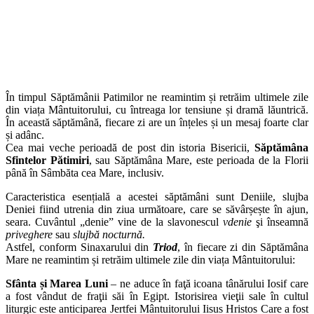
În timpul Săptămânii Patimilor ne reamintim și retrăim ultimele zile
din viața Mântuitorului, cu întreaga lor tensiune și dramă lăuntrică.
În această săptămână, fiecare zi are un înțeles și un mesaj foarte clar
și adânc.
Cea mai veche perioadă de post din istoria Bisericii,
Săptămâna
Sfintelor Pătimiri
, sau Săptămâna Mare, este perioada de la Florii
până în Sâmbăta cea Mare, inclusiv.
Caracteristica esențială a acestei săptămâni sunt Deniile, slujba
Deniei fiind utrenia din ziua următoare, care se săvârșește în ajun,
seara. Cuvântul „denie” vine de la slavonescul
vdenie
şi înseamnă
priveghere
sau
slujbă nocturnă.
Astfel, conform Sinaxarului din
Triod
, în fiecare zi din Săptămâna
Mare ne reamintim și retrăim ultimele zile din viața Mântuitorului:
Sfânta și Marea Luni
– ne aduce în faţă icoana tânărului Iosif care
a fost vândut de fraţii săi în Egipt. Istorisirea vieţii sale în cultul
liturgic este anticiparea Jertfei Mântuitorului Iisus Hristos Care a fost