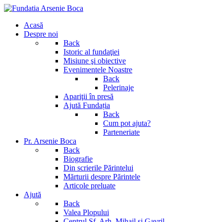
Acasă
Despre noi
Back
Istoric al fundaţiei
Misiune şi obiective
Evenimentele Noastre
Back
Pelerinaje
Apariţii în presă
Ajută Fundația
Back
Cum pot ajuta?
Parteneriate
Pr. Arsenie Boca
Back
Biografie
Din scrierile Părintelui
Mărturii despre Părintele
Articole preluate
Ajută
Back
Valea Plopului
Centrul Sf. Arh. Mihail si Gavril