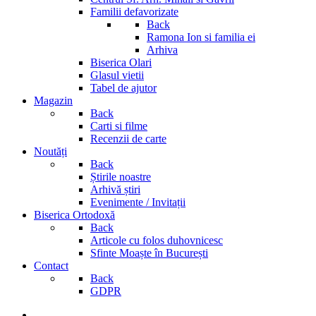
Familii defavorizate
Back
Ramona Ion si familia ei
Arhiva
Biserica Olari
Glasul vietii
Tabel de ajutor
Magazin
Back
Carti si filme
Recenzii de carte
Noutăți
Back
Știrile noastre
Arhivă știri
Evenimente / Invitații
Biserica Ortodoxă
Back
Articole cu folos duhovnicesc
Sfinte Moaște în București
Contact
Back
GDPR