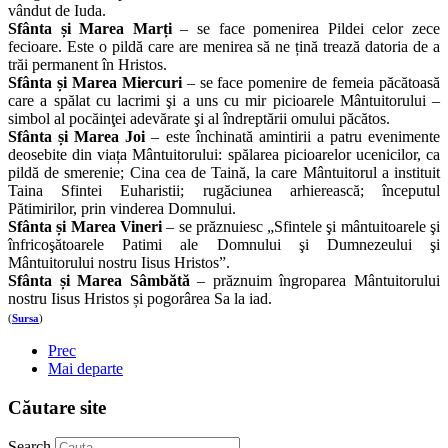
vândut de Iuda.
Sfânta și Marea Marți
– se face pomenirea Pildei celor zece
fecioare. Este o pildă care are menirea să ne țină trează datoria de a
trăi permanent în Hristos.
Sfânta și Marea Miercuri
– se face pomenire de femeia păcătoasă
care a spălat cu lacrimi şi a uns cu mir picioarele Mântuitorului –
simbol al pocăinţei adevărate şi al îndreptării omului păcătos.
Sfânta și Marea Joi
– este închinată amintirii a patru evenimente
deosebite din viața Mântuitorului: spălarea picioarelor ucenicilor, ca
pildă de smerenie; Cina cea de Taină, la care Mântuitorul a instituit
Taina Sfintei Euharistii; rugăciunea arhierească; începutul
Pătimirilor, prin vinderea Domnului.
Sfânta și Marea Vineri
– se prăznuiesc „Sfintele şi mântuitoarele şi
înfricoşătoarele Patimi ale Domnului şi Dumnezeului şi
Mântuitorului nostru Iisus Hristos”.
Sfânta și Marea Sâmbătă
– prăznuim îngroparea Mântuitorului
nostru Iisus Hristos și pogorârea Sa la iad.
(
Sursa
)
Prec
Mai departe
Căutare site
Search