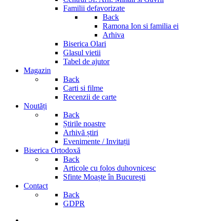
Familii defavorizate
Back
Ramona Ion si familia ei
Arhiva
Biserica Olari
Glasul vietii
Tabel de ajutor
Magazin
Back
Carti si filme
Recenzii de carte
Noutăți
Back
Știrile noastre
Arhivă știri
Evenimente / Invitații
Biserica Ortodoxă
Back
Articole cu folos duhovnicesc
Sfinte Moaște în București
Contact
Back
GDPR