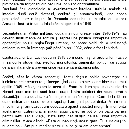
provocate de torţionarii din beciurile închisorilor comuniste.
Derulând firul cronologic al evenimentelor istorice, trebuie amintit că
imediat după două dictaturi, carlistă şi antonesciană, vine epoca
postbelică care a impus în România comunismul, instalat cu ajutorul
Armatei Roşii şi în urma falsificării alegerilor din 1946.
Securitatea şi Miliţia militară, două instituţii create între 1948-1949, au
devenit instrumente de tortură şi represiune politică îndreptate împotriva
opozanţilor noului regim.
Drept urmare, se poate vorbi de o rezistenţă
anticomunistă în întreaga ţară până în anii 1962, când a fost lichidată
.
Capturarea lui Dan Lucinescu în 1948 se înscrie în şirul arestărilor masive
în rândurile studenţilor, elevilor, muncitorilor, oamenilor politici, cu scopul
de a anihila şi de a preveni orice rezistenţă anticomunistă.
Astăzi, aflat la vârsta senectuţii, fostul deţinut politic povesteşte cu
luciditate cele petrecute şi începe: „Îmi aduc aminte foarte bine momentul
aprilie 1948. Mă aşteptam la acea zi. Eram în drum spre mănăstirile din
Neamţ, care mie îmi sunt foarte dragi. Patru cetăţeni din noua formă a
Securităţii, care de-abia se în-fiinţase, m-au înconjurat. Cum de la 13 ani
eram militar, am scos pistolul rapid şi l-am ţintit pe cel dintâi. M-am uitat
în ochii lui şi am văzut cum deodată a apărut spectrul morţii. În momentul
acela m-am cutremurat şi mi-am spus că eu nu pot omorî patru oameni
pentru a-mi salva viaţa, atâta timp cât susţin cauza luptei împotriva
criminalilor. M-am gândit: «Este cu neputinţă acest gest. Eu sunt creştin,
nu criminal». Am pus imediat pistolul la loc şi m-am lăsat arestat“.