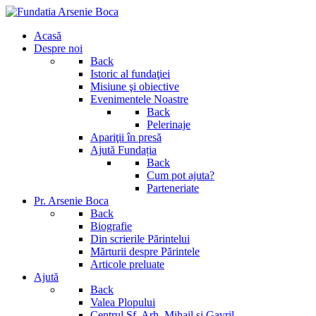
Acasă
Despre noi
Back
Istoric al fundaţiei
Misiune şi obiective
Evenimentele Noastre
Back
Pelerinaje
Apariţii în presă
Ajută Fundația
Back
Cum pot ajuta?
Parteneriate
Pr. Arsenie Boca
Back
Biografie
Din scrierile Părintelui
Mărturii despre Părintele
Articole preluate
Ajută
Back
Valea Plopului
Centrul Sf. Arh. Mihail si Gavril