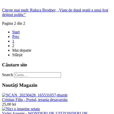
Citește mai mult: Raluca Brodner, „Viaţa de după gratii a unui fost
deţinut politic”
Pagina 2 din 2
Start
Prec
1
2
Mai departe
Sfârșit
Căutare site
Search
Noutăți Magazin
Cristian Filip - Postul, terapia desavarsita
25,00 lei
Vader Arsenie - WONDERLIJK UITZONDERLIJK