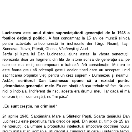
Lucinescu este unul dintre supravieţuitorii generaţiei de la 1948 a
foştilor deţinuţi politici.
A fost condamnat la 15 ani de muncă silnică
pentru activitate anticomunistă în închisorile din Târgu Neamţ, Iaşi,
Suceava, Jilava, Piteşti, Gherla, Văcăreşti şi Aiud.
Jertfa şi lupta lui Dan Lucinescu, ajuns astăzi la vârsta senectuţii,
reprezintă doar un fragment din fila de istorie scrisă de generaţia sa, pe
care cei mai mulţi contemporani o tratează fără consideraţie. Multora le
este foarte greu să priceapă gestul acelor tineri care au acceptat lucid
sacrificarea propriilor vieţi pentru un crez suprem - Dumnezeu şi neamul.
Astăzi,
scriitorul Dan Lucinescu spune că a rezistat pentru
„demnitatea generaţiei mele.
Eu am simţit că aşa trebuie să fac. Nu era
nici o îndoială. Indiferent de risc, acesta era drumul meu. Iar dacă ei mă
omorau (n.r. - comuniştii), nu îmi păsa“.
„Eu sunt creştin, nu criminal“
24 aprilie 1948. Săptămâna Mare a Sfintelor Paşti. Soarta tânărului Dan
Lucinescu este pecetluită fără drept de apel. Din acea zi, timp de 15 ani
neîntrerupţi, ca urmare a protestului intelectual împotriva doctrinei noului
regim instalat în România, studentul a cunoscut în detaliu suferinţa terorii