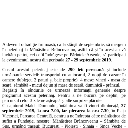
A devenit o tradiţie frumoasă, ca la sfârşit de septembrie, să mergem
în pelerinaj la Mănăstirea Brâncoveanu, astfel că şi în acest an vă
invităm pe toţi cei ce îl îndrăgesc pe Părintele Arsenie, să participați
la evenimentul nostru din perioada
27 - 29 septembrie 2019
.
Costul acestui pelerinaj este de
290 lei/ persoană
și include
următoarele servicii: transportul cu autocarul, 2 nopți de cazare în
camere duble(cu 2 paturi și baie proprie), 4 mese: vineri - masa de
seară, sâmbătă - micul dejun și masa de seară, duminică - prânzul.
Regăsiți în rândurile ce urmează informații generale despre
programul acestui pelerinaj. Pentru a ne bucura pe deplin, pe
parcursul celor 3 zile ne așteaptă și alte surprize plăcute.
Cu ajutorul Maicii Domnului, întâlnirea va fi vineri dimineață,
27
septembrie 2019, la ora 7.00, iar plecarea la ora 7.30
, în Piața
Victoriei, Parcarea Centrală, pentru a ne îndrepta către mănăstirea de
suflet a Fundației noastre: Mănăstirea Brâncoveanu – Sâmbăta de
Sus, urmând traseul: București - Ploiești - Sinaia - Șinca Veche -