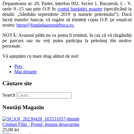
Deparateanu nr. 20, Parter, interfon 002, Sector 1, Bucuresti, L - V,
orele 9 -15 sau prin O.P. în
contul fundatiei noastre
(specificând la
detalii: „Sâmbăta septembrie 2019 și numele pelerinului”). Dacă
faceți transfer bancar, vă rugăm să trimiteți copia O.P. pe email-ul
nostru:
birou@fundatiaarsenieboca.ro
.
NOTĂ: Avansul plătit nu va putea fi restituit, în caz că vă răzgândiți
pe parcurs sau nu veți putea participa la pelerinaj din motive
personale.
Vă așteptăm cu mare drag alături de noi!
Prec
Mai departe
Căutare site
Search
Noutăți Magazin
Cristian Filip - Postul, terapia desavarsita
25,00 lei