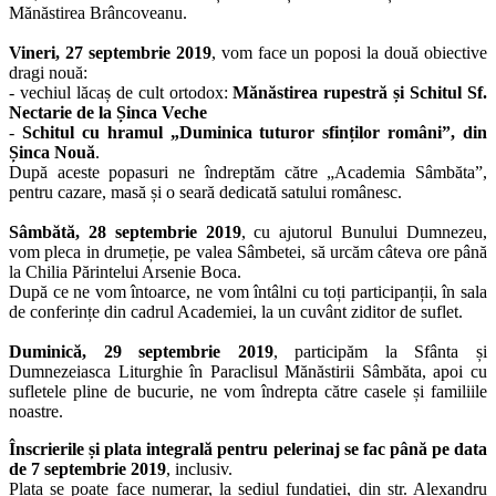
Mănăstirea Brâncoveanu.
Vineri, 27 septembrie 2019
, vom face un poposi la două obiective
dragi nouă:
- vechiul lăcaș de cult ortodox:
Mănăstirea rupestră și Schitul Sf.
Nectarie de la Șinca Veche
-
Schitul cu hramul „Duminica tuturor sfinților români”, din
Șinca Nouă
.
După aceste popasuri ne îndreptăm către „Academia Sâmbăta”,
pentru cazare, masă și o seară dedicată satului românesc.
Sâmbătă, 28 septembrie 2019
, cu ajutorul Bunului Dumnezeu,
vom pleca in drumeție, pe valea Sâmbetei, să urcăm câteva ore până
la Chilia Părintelui Arsenie Boca.
După ce ne vom întoarce, ne vom întâlni cu toți participanții, în sala
de conferințe din cadrul Academiei, la un cuvânt ziditor de suflet.
Duminică, 29 septembrie 2019
, participăm la Sfânta și
Dumnezeiasca Liturghie în Paraclisul Mănăstirii Sâmbăta, apoi cu
sufletele pline de bucurie, ne vom îndrepta către casele și familiile
noastre.
Înscrierile și plata integrală pentru pelerinaj se fac până pe data
de 7 septembrie 2019
, inclusiv.
Plata se poate face numerar, la sediul fundației, din str. Alexandru