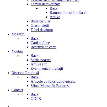
Familii defavorizate
Back
Ramona Ion si familia ei
Arhiva
Biserica Olari
Glasul vietii
Tabel de ajutor
Magazin
Back
Carti si filme
Recenzii de carte
Noutăți
Back
Știrile noastre
Arhivă știri
Evenimente / Invitații
Biserica Ortodoxă
Back
Articole cu folos duhovnicesc
Sfinte Moaște în București
Contact
Back
GDPR