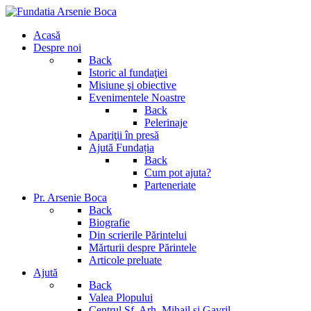
Acasă
Despre noi
Back
Istoric al fundaţiei
Misiune şi obiective
Evenimentele Noastre
Back
Pelerinaje
Apariţii în presă
Ajută Fundația
Back
Cum pot ajuta?
Parteneriate
Pr. Arsenie Boca
Back
Biografie
Din scrierile Părintelui
Mărturii despre Părintele
Articole preluate
Ajută
Back
Valea Plopului
Centrul Sf. Arh. Mihail si Gavril