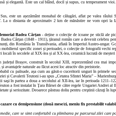
oasă
ș
i elegantă. Este un cal blând, docil
ș
i supus, cu temperament vioi.
us, este un așezământ monahal de călugări, aflat pe valea râului S
. La o distanta de aproximativ 2 km de mănăstire ne vom opri la Iz
Memorial Badea Cârțan
- deține o colecție de icoane pe sticlă ale pi
a Badea Cârțan (1848 - 1911), țăranul român care a devenit celebru pentr
munți, din România în Transilvania, aflată în Imperiul Austro-ungar. G
u mobilierul specific zonei și perioadei, o colecție de fotografii vechi 
i locali în secolele al XIX-lea și al XX-lea, ceramică lucr
ată de meșter
județul Brașov, construit în secolul XIII, reprezentând cea mai importa
s, și avantajele naturale au făcut acest loc atractiv din preistorie.
obabil cu palisade, așa cum au găsit­-o cuceritorii unguri ȋn primele se
riei și Cavalerii Teutoni i-au spus „Cetatea Sfintei Maria” – Marienburg
ii saşi ȋn partea a doua a secolului al XII-lea, iar ȋn perioada 1211–12
euton a fost instalat ȋn Ţara Bȃrsei de către regele Ungariei Andrei al I
etate şi seriozitate. Deoarece păstrau doliu pentru creştinii căzuţi în 
pți cazare cu demipensiune (două mese/zi, meniu fix prestabilit vala
edie, care se simt confortabil cu plimbarea pe parcursul zilei care pot 