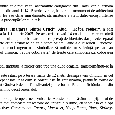
ntre cele mai vechi așezăminte călugărești din Transilvania, ctitoria
lus din anul 1214. Biserica veche, important monument de arhitectură
lea sau chiar mai dinainte, stă mărturie a vieții duhovnicești intense
i a preocupărilor culturale.
irea „Înălțarea Sfintei Cruci”- Aiud - „Râpa robilor“,
a fost
ata la 1 ianuarie 2005. Pe acoperis se vad 14 cruci unite care exprimă
 în suferință a celor care au fost privați de libertate, dar privite separat
pte cruci amintesc de cele șapte Sfinte Taine ale Bisericii Ortodoxe.
pte cruci îngemanate simbolizează unitatea în suferință pe care au
 bisericii, trebuie coborâte 24 de trepte care simbolizează coborârea
știi timpului, a zilelor care trec una după cealaltă, transformându-se în
ste situat pe o terasă înaltă de 12 metri deasupra văii Oltuluil, în cel
 dependințe. Așa cum se obișnuiește în Transilvania, planul în formă de
derat cândva Edenul Transilvaniei și are forma Palatului Schönbrunn din
mai mic decât originalul.
e, nobleţe, temperament vulcanic. Acestea sunt trăsăturile lipiţanului de
 mai completă crescătorie de lipiţani din lume, cu şapte din cele opt
ective:
Conversano, Favory, Maestoso, Neapolitano, Pluto, Siglavy-