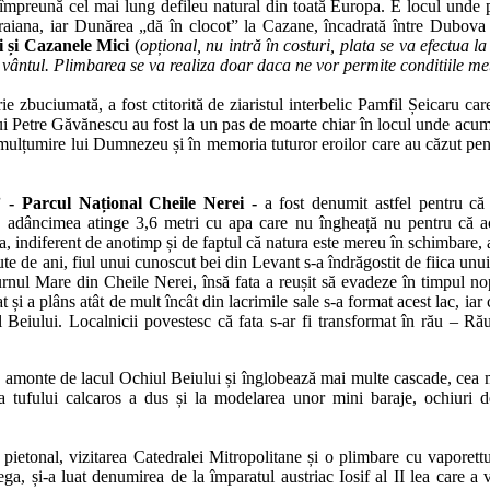
mpreună cel mai lung defileu natural din toată Europa. E locul unde pov
Traiana, iar Dunărea „dă în clocot” la Cazane, încadrată între Dubo
i și Cazanele Mici
(
opțional, nu intră în costuri, plata se va efectua
 vântul. Plimbarea se va realiza doar daca ne vor permite conditiile me
orie zbuciumată, a fost ctitorită de ziaristul interbelic Pamfil Șeicaru 
lui Petre Găvănescu au fost la un pas de moarte chiar în locul unde ac
 mulțumire lui Dumnezeu și în memoria tuturor eroilor care au căzut pen
” - Parcul Național Cheile Nerei -
a fost denumit astfel pentru c
 adâncimea atinge 3,6 metri cu apa care nu îngheață nu pentru că ace
, indiferent de anotimp și de faptul că natura este mereu în schimbare, 
te de ani, fiul unui cunoscut bei din Levant s-a îndrăgostit de fiica unu
Turnul Mare din Cheile Nerei, însă fata a reușit să evadeze în timpul nop
at și a plâns atât de mult încât din lacrimile sale s-a format acest lac, ia
 Beiului. Localnicii povestesc că fata s-ar fi transformat în rău – Ră
în amonte de lacul Ochiul Beiului și înglobează mai multe cascade, cea 
a tufului calcaros a dus și la modelarea unor mini baraje, ochiuri 
 pietonal, vizitarea Catedralei Mitropolitane și o plimbare cu vaporet
ga, și-a luat denumirea de la împaratul austriac Iosif al II lea care a