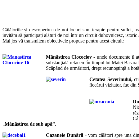
Călătoriile și descoperirea de noi locuri sunt terapie pentru suflet, 
invităm să participați alături de noi într-un circuit duhovnicesc, istori
Mai jos vă transmitem obiectivele propuse pentru acest circuit:
Mănăstirea Clocociov -
unele documente îl at
substanţială refacere în timpul lui Matei Basar
Scăpând de urmăritori, drept recunoştinţă a hotă
Cetatea Severinului,
ct
fiecărui vizitator, fac di
Du
Nic
răz
Cân
„
Mănăstirea de sub apă”
.
Cazanele Dunării
- vom călători spre una dint