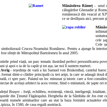
Mănăstirea Râmeț
- unul di
călugărilor Ghenadie și Romu
românească din veacul al XIV-
ce se desfășura aici, precum ș
Mănăst
infiint
unitatea
cele șa
Cele șa
re simbolizează Crucea Neamului Românesc. Pentru a ajunge în interiorul
fost sfințit de Mitropolitul Bartolomeu în anul 2005.
ntirile prind viață, un parc tematic ilustrând perfect personificarea pove
ani și apoi o ia de la capăt și tot așa, iar noi îi suntem martori.
n Avrig
- reședința de vară a lui Samuel von Brukenthal, castelul baroc e
, format dintr-o clădire principală cu trei aripi, la care se adaugă două
tradă, ci spre parc. Palatul un loc minunat și istoric care a fost consi
iectat de același arhitect la acea vreme, fiind o miniatură, de șapte ori 
ețul Brașov - forţă, echilibru, rezistenţă, viteză, inteligenţă, loialitat
şunile din Ţinutul Făgăraşului. Herghelia de la Sâmbăta de Jos este cea
poartă numele armăsarilor care au stat la baza formării actualelor ef
Lipizza, în 1580, de casa regală austriacă
.