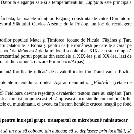
 Datorit
ă
elegan
ț
ei sale
ș
i a temperamentului,
Lipi
ț
anul
este principala
âmbăta, la poalele munților Făgăraș construită de către Domnitorul
vorul Sfântului Cuvios Arsenie de la Prislop, un loc de reculegere
ctorilor populari Matei și Țimforea, icoane de Nicula, Făgăraș și Țara
u călătoriile la Roma și pentru cărțile românești pe care le-a cărat pe
ospodăria țărănească de la mijlocul secolului al XIX-lea este compusă
reprezentând portul popular din secolele al XIX-lea și al XX-lea, lăzi de
i olari din comună. (cazare Porumbacu/Arpaș)
ntă fortificație ridicată de cavalerii teutoni în Transilvania. Poziţia
cole ale mileniului al doilea. Așa au denumit-o:
„Földvár”
(cetate de
.
25 Feldioara devine reşedinţa cavalerilor teutoni care au stăpȃnit Ţara
I-lea care ȋși propunea astfel să oprească incursiunile cumanilor. Ordin
luptele cu musulmanii, ei aveau ca însemn heraldic crucea neagră pe fond
bil pentru întregul grup), transportul cu microbuzul/ miniautocar.
să urce și să coboare din autocar, să se deplaseze prin localități, să