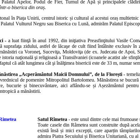
: Palatul Apelor, Podul de Fier, Turnul de Apă și principalele clădi
tr-o biserica din oraș.
tonal în Piața Unirii, centrul istoric și cultural al acestui oraș multietni
m Palatul Vulturul Negru sau Biserica cu Lună, admirăm Palatul Episcopi
ci -
a luat fiinţă în anul 1992, din iniţiativa Preasfinţitului Vasile Co
tă suprafaţa zidului, astfel de lăcaşe de cult fiind întâlnite exclusiv
mănăstiri ca Voroneţ, Suceviţa, Moldoviţa (de ex. Judecata de Apoi, Scara
istoria naţională şi religioasă a Transilvaniei (icoanele acatist ale sfin
e faptul că atât lungimea cât şi înălţimea bisericii este de 33 m, numar s
năstirea „Acperământul Maicii Domnului”, de la Florești -
temeli
vrednicul de pomenire Mitropolitul Bartolomeu. Mănăstirea se bucură de 
ce, bucurie și binecuvântare, aici aflându-se și Așezământul pentru
antropică a mănăstirii.
Satul Rîmetea
- este unul dintre cele mai frumoase s
Toate casele din Râmetea sunt construite după acelaș
există însă și mici excepții, care aparțin tâmplari
admira Piatra Secuiului și Biserica Unitariană, cu al 