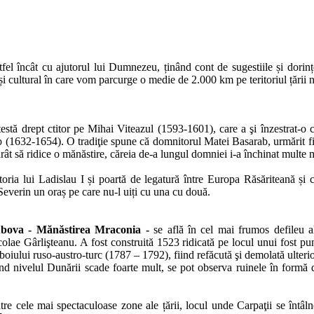
astfel încât cu ajutorul lui Dumnezeu, ținând cont de sugestiile și dor
c și cultural în care vom parcurge o medie de 2.000 km pe teritoriul țării 
estă drept ctitor pe Mihai Viteazul (1593-1601), care a şi înzestrat-o
ab (1632-1654). O tradiţie spune că domnitorul Matei Basarab, urmărit fi
rât să ridice o mănăstire, căreia de-a lungul domniei i-a închinat multe 
itoria lui Ladislau I și poartă de legatură între Europa Răsăriteană și
n Severin un oraș pe care nu-l uiți cu una cu două.
bova - Mănăstirea Mraconia -
se află în cel mai frumos defileu al
olae Gârlişteanu. A fost construită 1523 ridicată pe locul unui fost pun
boiului ruso-austro-turc (1787 – 1792), fiind refăcută şi demolată ulter
d nivelul Dunării scade foarte mult, se pot observa ruinele în formă d
re cele mai spectaculoase zone ale țării, locul unde Carpaţii se întâln