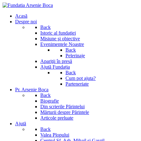
Acasă
Despre noi
Back
Istoric al fundaţiei
Misiune şi obiective
Evenimentele Noastre
Back
Pelerinaje
Apariţii în presă
Ajută Fundația
Back
Cum pot ajuta?
Parteneriate
Pr. Arsenie Boca
Back
Biografie
Din scrierile Părintelui
Mărturii despre Părintele
Articole preluate
Ajută
Back
Valea Plopului
Centrul Sf. Arh. Mihail si Gavril