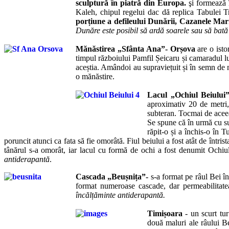
sculptură în piatră din Europa.
şi formează î
Kaleh, chipul regelui dac dă replica Tabulei 
porțiune a defileului Dunării, Cazanele Mar
Dunăre este posibil să ardă soarele sau să bată
Mănăstirea „Sfânta Ana”- Orșova
are o ist
timpul războiului Pamfil Șeicaru și camaradul 
aceștia. Amândoi au supraviețuit și în semn de
o mănăstire.
Lacul „Ochiul Beiului
aproximativ 20 de metri,
subteran. Tocmai de aceea
Se spune că în urmă cu su
răpit-o și a închis-o în 
poruncit atunci ca fata să fie omorâtă. Fiul beiului a fost atât de întrist
tânărul s-a omorât, iar lacul cu formă de ochi a fost denumit Ochiul
antiderapantă
.
Cascada „Beușnița”-
s-a format pe râul Bei 
format numeroase cascade, dar permeabilitate
încălțăminte antiderapantă.
Timișoara
- un scurt tur
două maluri ale râului Be