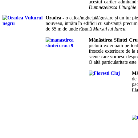
acestui cartier admirând
Dumnezeiasca Liturghie în
Oradea
-
o cafea/înghețată/gustare și un tur pie
nouveau, intrăm în edificii cu substanță precu
de 55 m de unde răsună
Marșul lui Iancu.
Mănăstirea Sfintei Cru
pictură exterioară pe toa
frescele exterioare de la 
scene care vorbesc despre 
O altă particularitate est
Mă
de 
pa
fil