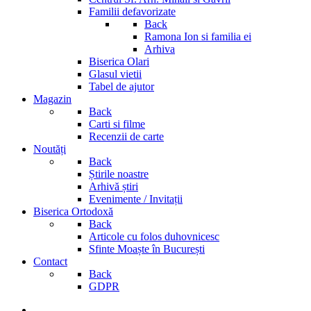
Familii defavorizate
Back
Ramona Ion si familia ei
Arhiva
Biserica Olari
Glasul vietii
Tabel de ajutor
Magazin
Back
Carti si filme
Recenzii de carte
Noutăți
Back
Știrile noastre
Arhivă știri
Evenimente / Invitații
Biserica Ortodoxă
Back
Articole cu folos duhovnicesc
Sfinte Moaște în București
Contact
Back
GDPR