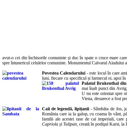
avut-o cei din închisorile comuniste și duc în spate o cruce mare ca
spre întunericul celulelor comuniste. Monumentul Calvarul Aiudului a 
Povestea Calendarului
- este locul în care ami
luni, fiecare cu specificul și farmecul ei, apoi în 
Palatul Brukenthal di
mai înalt punct din Avrig
U nu este orientat spre s
Viena, deoarece a fost pro
Caii de legendă, lipițanii
- Sâmbăta de Jos, jud
România care ia la galop, cu coama în vânt, pă
familii ale acestei rase de cai imperiali,
care 
Capriola
și
Tulipan,
creată în podişul Karst, la 