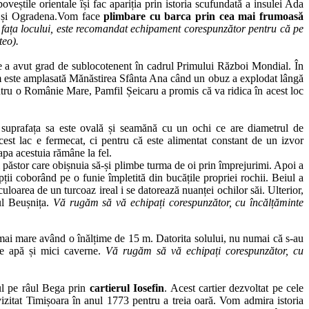
eștile orientale își fac apariția prin istoria scufundată a insulei Ada
va și Ogradena.Vom face
plimbare cu barca prin cea mai frumoasă
 la fața locului, este recomandat echipament corespunzător pentru că pe
teo).
care a avut grad de sublocotenent în cadrul Primului Război Mondial. În
um este amplasată Mănăstirea Sfânta Ana când un obuz a explodat lângă
tru o Românie Mare, Pamfil Șeicaru a promis că va ridica în acest loc
ă suprafața sa este ovală și seamănă cu un ochi ce are diametrul de
st lac e fermecat, ci pentru că este alimentat constant de un izvor
apa acestuia rămâne la fel.
i păstor care obișnuia să-și plimbe turma de oi prin împrejurimi. Apoi a
ții coborând pe o funie împletită din bucățile propriei rochii. Beiul a
r culoarea de un turcoaz ireal i se datorează nuanței ochilor săi. Ulterior,
ul Beușnița.
Vă rugăm să vă echipați corespunzător, cu încălțăminte
mai mare având o înălțime de 15 m. Datorita solului, nu numai că s-au
de apă și mici caverne.
Vă rugăm să vă echipați corespunzător, cu
tul pe râul Bega prin
cartierul Iosefin
. Acest cartier dezvoltat pe cele
 vizitat Timișoara în anul 1773 pentru a treia oară. Vom admira istoria