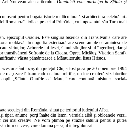
ri Art Nouveau ale cartierului.
Duminică vom participa la Sfânta și
c cunoscut pentru bogata istorie multiculturală și arhitectura celebră art-
ei Romano-Catolice, pe cel al Primăriei, cu impozantul său Turn înalt
man, episcopul Oradiei. Este singura biserică din Transilvania care are
 în zona moldavă. Imnografia exterioară are scene ample ce amintesc de
 virtuţilor, Arborele lui Iesei, Cinul sfinţilor şi al îngerilor), dar şi
ţilor transilvăneni Sofronie de la Cioara, Oprea Miclăuş, Visarion Sarai).
emnificativ, vârsta pământească a Mântuitorului Iisus Hristos.
a acestui sfânt locaș din județul Cluj a fost pusă pe 20 noiembrie 1994
o așezare într-un cadru natural mirific, un loc ce oferă vizitatorilor
 copii „Sfântul Onufrie cel Mare,” care continuă misiunea social-
ate secuiești din România, situat pe teritoriul județului Alba.
i tipar, anume: porți înalte din lemn, văruiala albă și obloanele verzi,
lor cei mai creativi. Ne vom plimba pe străzile satului pentru a putea
său turn cu ceas, care domină peisajul întregului sat.