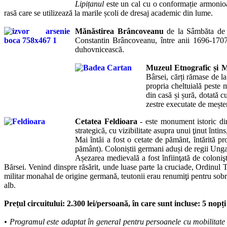
Lipi
ț
anul
este un cal cu o conforma
ț
ie armoni
rasă care se utilizează la marile
ș
coli de dresaj academic din lume.
Mănăstirea Brâncoveanu
de la Sâmbăta de S
Constantin Brâncoveanu, între anii 1696-1707
duhovnicească.
Muzeul Etnografic și 
Bârsei, cărți rămase de l
propria cheltuială peste 
din casă și șură, dotată c
zestre executate de meșter
Cetatea Feldioara
- este monument istoric din 
strategică, cu vizibilitate asupra unui ţinut ȋntin
Mai ȋntȃi a fost o cetate de pămȃnt, ȋntărită pr
pământ). Coloniștii germani aduși de regii Unga
Așezarea medievală a fost ȋnfiinţată de colonişt
Bȃrsei. Venind dinspre răsărit, unde luase parte la cruciade, Ordinul T
militar monahal de origine germană, teutonii erau renumiţi pentru sobri
alb.
Prețul circuitului: 2.300 lei/persoană, în care sunt incluse: 5 no
• Programul este adaptat în general pentru persoanele cu mobilitate m