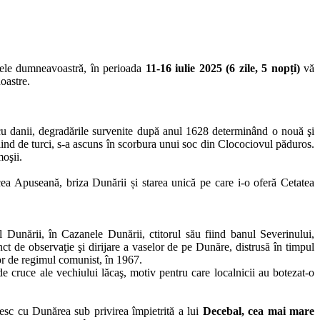
ințele dumneavoastră, în perioada
11-16 iulie 2025 (6 zile, 5 nopți)
vă
noastre.
 cu danii, degradările survenite după anul 1628 determinând o nouă şi
ind de turci, s-a ascuns în scorbura unui soc din Clocociovul păduros.
moşii.
 cea Apuseană, briza Dunării și starea unică pe care i-o oferă Cetatea
 Dunării, în Cazanele Dunării, ctitorul său fiind banul Severinului,
ct de observaţie şi dirijare a vaselor de pe Dunăre, distrusă în timpul
ior de regimul comunist, în 1967.
e cruce ale vechiului lăcaş, motiv pentru care localnicii au botezat-o
esc cu Dunărea sub privirea împietrită a lui
Decebal, cea mai mare