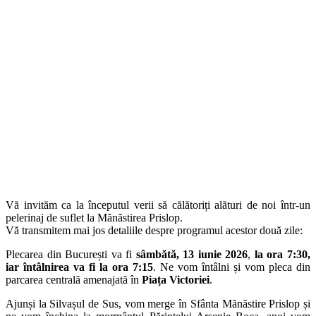
Vă invităm ca la începutul verii să călătoriți alături de noi într-un
pelerinaj de suflet la Mănăstirea Prislop.
Vă transmitem mai jos detaliile despre programul acestor două zile:
Plecarea din București va fi
sâmbătă, 13 iunie 2026
,
la ora 7:30,
iar întâlnirea va fi la ora 7:15
. Ne vom întâlni și vom pleca din
parcarea centrală amenajată în
Piața Victoriei
.
Ajunși la Silvașul de Sus, vom merge în Sfânta Mănăstire Prislop și