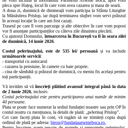
ne vom închina la mormântul Părintelui Arsenie Boca, apoi vom
pleca spre Hațeg, locul în care vom avea cazarea și masa de seară.
A doua zi, duminică de dimineață vom participa la Sfânta Liturghie
la Mănăstirea Prislop, iar după terminarea slujbei vom servi prânzul
în aceeași locație în care am fost cazați.
Traseul pe care îl vom parcurge și alte obiective în care vom poposi
vor fi anunțate participanților cu câteva zile dinaintea plecării.
Cu ajutorul Domnului,
întoarcerea în București va fi în seara zilei
de duminică, 14 iunie 2026
.
Costul pelerinajului, este de 535 lei/ persoană
și va include
următoarele servicii
:
- transportul cu autocarul
- cazarea la pensiune, în camere cu baie proprie.
- cina de sâmbătă și prânzul de duminică, cu meniu fix același pentru
toți participanții.
Vă invităm să vă
înscrieți plătind avansul/ integral până la data
de 2 iunie 2026
, inclusiv.
Costul pelerinajului este pentru participarea unui număr de minim
40 persoane.
Plata se poate face numerar la sediul fundației noastre sau prin OP în
contul nostru cu mențiunea, la detalii de plată: „pelerinaj Prislop”.
Cei care faceți plata în cont, vă rugăm să ne trimiteți copia după
ordinul de plată pe adresa:
birou@fundatiaarsenieboca.ro
.
Pentru înscriere avem nevoie de numele și prenumele pelerinului,