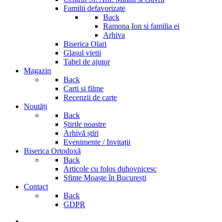
Familii defavorizate
Back
Ramona Ion si familia ei
Arhiva
Biserica Olari
Glasul vietii
Tabel de ajutor
Magazin
Back
Carti si filme
Recenzii de carte
Noutăți
Back
Știrile noastre
Arhivă știri
Evenimente / Invitații
Biserica Ortodoxă
Back
Articole cu folos duhovnicesc
Sfinte Moaște în București
Contact
Back
GDPR