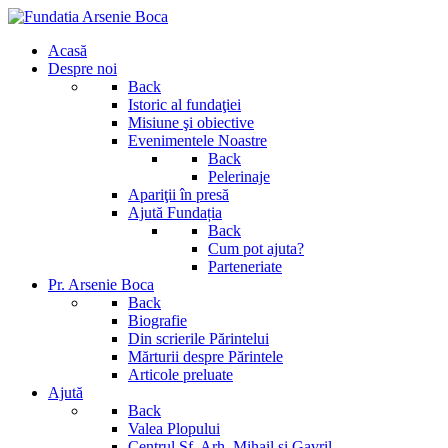
Acasă
Despre noi
Back
Istoric al fundaţiei
Misiune şi obiective
Evenimentele Noastre
Back
Pelerinaje
Apariţii în presă
Ajută Fundația
Back
Cum pot ajuta?
Parteneriate
Pr. Arsenie Boca
Back
Biografie
Din scrierile Părintelui
Mărturii despre Părintele
Articole preluate
Ajută
Back
Valea Plopului
Centrul Sf. Arh. Mihail si Gavril