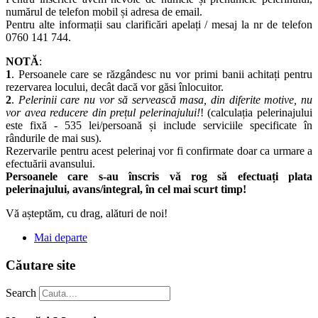
numărul de telefon mobil și adresa de email.
Pentru alte informații sau clarificări apelați / mesaj la nr de telefon
0760 141 744.
NOTĂ
:
1
. Persoanele care se răzgândesc nu vor primi banii achitați pentru
rezervarea locului, decât dacă vor găsi înlocuitor.
2
.
Pelerinii care nu vor să servească masa, din diferite motive, nu
vor avea reducere din prețul pelerinajului!
! (calculația pelerinajului
este fixă - 535 lei/persoană și include serviciile specificate în
rândurile de mai sus).
Rezervarile pentru acest pelerinaj vor fi confirmate doar ca urmare a
efectuării avansului.
Persoanele care s-au înscris vă rog să efectuați plata
pelerinajului, avans/integral, în cel mai scurt timp!
Vă așteptăm, cu drag, alături de noi!
Mai departe
Căutare site
Search