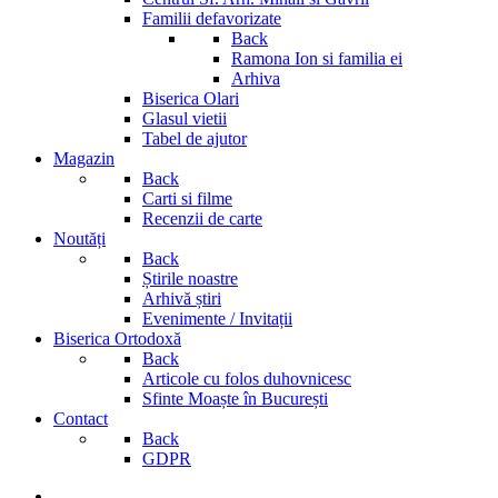
Familii defavorizate
Back
Ramona Ion si familia ei
Arhiva
Biserica Olari
Glasul vietii
Tabel de ajutor
Magazin
Back
Carti si filme
Recenzii de carte
Noutăți
Back
Știrile noastre
Arhivă știri
Evenimente / Invitații
Biserica Ortodoxă
Back
Articole cu folos duhovnicesc
Sfinte Moaște în București
Contact
Back
GDPR