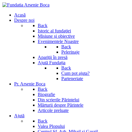
Acasă
Despre noi
Back
Istoric al fundaţiei
Misiune şi obiective
Evenimentele Noastre
Back
Pelerinaje
Apariţii în presă
Ajută Fundația
Back
Cum pot ajuta?
Parteneriate
Pr. Arsenie Boca
Back
Biografie
Din scrierile Părintelui
Mărturii despre Părintele
Articole preluate
Ajută
Back
Valea Plopului
Centrul Sf. Arh. Mihail si Gavril