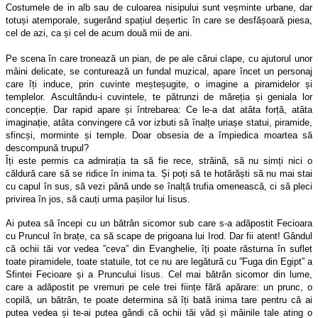
Costumele de in alb sau de culoarea nisipului sunt veșminte urbane, dar
totuși atemporale, sugerând spațiul deșertic în care se desfășoară piesa,
cel de azi, ca și cel de acum două mii de ani.
Pe scena în care tronează un pian, de pe ale cărui clape, cu ajutorul unor
mâini delicate, se conturează un fundal muzical, apare încet un personaj
care îți induce, prin cuvinte meșteșugite, o imagine a piramidelor și
templelor.
Ascultându-i cuvintele, te pătrunzi de măreția și geniala lor
concepție. Dar rapid apare și întrebarea: Ce le-a dat atâta forță, atâta
imaginație, atâta convingere că vor izbuti să înalțe uriașe statui, piramide,
sfincși, morminte și temple. Doar obsesia de a împiedica moartea să
descompună trupul?
Îți este permis ca admirația ta să fie rece, străină, să nu simți nici o
căldură care să se ridice în inima ta. Și poți să te hotărăști să nu mai stai
cu capul în sus, să vezi până unde se înalță trufia omenească, ci să pleci
privirea în jos, să cauți urma pașilor lui Iisus.
Ai putea să începi cu un bătrân sicomor sub care s-a adăpostit Fecioara
cu Pruncul în brațe, ca să scape de prigoana lui Irod. Dar fii atent! Gândul
că ochii tăi vor vedea ”ceva” din Evanghelie, îți poate răsturna în suflet
toate piramidele, toate statuile, tot ce nu are legătură cu ”Fuga din Egipt” a
Sfintei Fecioare și a Pruncului Iisus.
Cel mai bătrân sicomor din lume,
care a adăpostit pe vremuri pe cele trei ființe fără apărare: un prunc, o
copilă, un bătrân, te poate determina să îți bată inima tare pentru că ai
putea vedea și te-ai putea gândi că ochii tăi văd și mâinile tale ating o