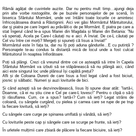
Rămâi agățat de cuvintele auzite. Dar nu pentru mult timp…ajungi deja
prin alte vorbe rostogolite, de pe buzele personajelor de pe scenă, în
biserica Sfântului Mormânt, unde vei întâlni toate locurile ce amintesc
înfricoșătoarea dramă a Răstignirii.
Aici vei găsi Mormântul Mântuitorului,
dar și piatra pe care îngerii au prăvălit-o de pe Mormânt. E piatra pe care a
stat Îngerul când le-a spus Mariei din Magdala și Mariei din Betania: ”Nu
vă speriați, Acela pe Care-l căutați nu e aici. A înviat. De ce-L căutați pe
Cel viu între cei morți? Mergeți și spuneți că Iisus a înviat!”
Mormântul este în fața ta, dar nu îți poți aduna gândurile…E cu putință ?
Personajele te-au condus la distanță mică de locul unde a fost culcat
Mântuitorul în noaptea înfiorătoare.
Poți să plângi. Crezi că vreunul dintre cei ce așteaptă să intre în Capela
Sfântului Mormânt va izbuti să se stăpânească să nu plângă aici, când
aici este singurul loc unde plânsul își capătă prețul?
Afli și de Coloana Durerii de care Iisus a fost legat când a fost biciuit,
josnic și sălbatic. Numeri și auzi loviturile de bici.
Și când aștepți să se dezvinovățească, Iisus îți spune doar atât: ”Iartă-i,
Doamne, că ei nu știu cine e Cel pe care-L lovesc!” Pentru o clipă o să-ți
ții răsuflarea. Cum, ce a spus? Iartă-i? Cum să ierți?
Legat strâns de
coloană, cu sângele curgând, cu pielea și carnea care se rupe de pe trup
la fiecare lovitură, să ierți?
Cu sângele care curge pe spinarea umflată și vânătă, să ierți?
Cu loviturile peste cap și sângele care se scurge pe frunte, să ierți?
În urletele mulțimii care zbiară de plăcere la fiecare biciuire, să ierți?