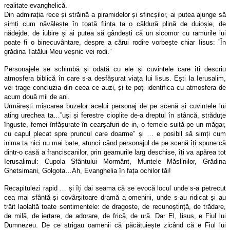
realitate evanghelică.
Din admirația rece și străină a piramidelor și sfincșilor, ai putea ajunge să
simți cum năvălește în toată ființa ta o căldură plină de duioșie, de
nădejde, de iubire și ai putea să gândești că un sicomor cu ramurile lui
poate fi o binecuvântare, despre a cărui rodire vorbește chiar Iisus: ”În
grădina Tatălui Meu veșnic vei rodi.”
Personajele se schimbă și odată cu ele și cuvintele care îți descriu
atmosfera biblică în care s-a desfășurat viața lui Iisus. Ești la Ierusalim,
vei trage concluzia din ceea ce auzi, și te poți identifica cu atmosfera de
acum două mii de ani.
Urmărești mișcarea buzelor acelui personaj de pe scenă și cuvintele lui
ating urechea ta…”uși și ferestre cioplite de-a dreptul în stâncă, străduțe
înguste, femei înfășurate în cearșafuri de in, o femeie suită pe un măgar,
cu capul plecat spre pruncul care doarme” și … e posibil să simți cum
inima ta nici nu mai bate, atunci când personajul de pe scenă îți spune că
dintr-o casă a franciscanilor, prin geamurile larg deschise, îți va apărea tot
Ierusalimul: Cupola Sfântului Mormânt, Muntele Măslinilor, Grădina
Ghetsimani, Golgota…Ah, Evanghelia în fața ochilor tăi!
Recapitulezi rapid … și îți dai seama că se evocă locul unde s-a petrecut
cea mai sfântă și covârșitoare dramă a omenirii, unde s-au ridicat și au
trăit laolaltă toate sentimentele: de dragoste, de recunoștință, de trădare,
de milă, de iertare, de adorare, de frică, de ură. Dar El, Iisus, e Fiul lui
Dumnezeu. De ce strigau oamenii că păcătuiește zicând că e Fiul lui