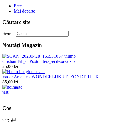
Prec
Mai departe
Căutare site
Search
Noutăți Magazin
Cristian Filip - Postul, terapia desavarsita
25,00 lei
Vader Arsenie - WONDERLIJK UITZONDERLIJK
85,00 lei
test
Cos
Coş gol