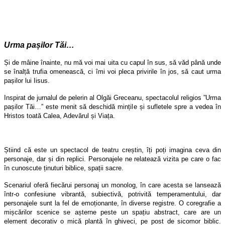
Urma pașilor Tăi…
Și de mâine înainte, nu mă voi mai uita cu capul în sus, să văd până unde
se înalță trufia omenească, ci îmi voi pleca privirile în jos, să caut urma
pașilor lui Iisus.
Inspirat de jurnalul de pelerin al Olgăi Greceanu, spectacolul religios ”Urma
pașilor Tăi…” este menit să deschidă mințile și sufletele spre a vedea în
Hristos toată Calea, Adevărul și Viața.
Știind că este un spectacol de teatru creștin, îți poți imagina ceva din
personaje, dar și din replici. Personajele ne relatează vizita pe care o fac
în cunoscute ținuturi biblice, spații sacre.
Scenariul oferă fiecărui personaj un monolog, în care acesta se lansează
într-o confesiune vibrantă, subiectivă, potrivită temperamentului, dar
personajele sunt la fel de emoționante, în diverse registre. O coregrafie a
mișcărilor scenice se așterne peste un spațiu abstract, care are un
element decorativ o mică plantă în ghiveci, pe post de sicomor biblic.