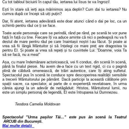
Cu tot tabloul biciuirii în capul tău, iertarea lui Iisus te va îngrozi!
Ești în stare să ierți așa mărinimos așa deplin? Cum dai tu iertarea? Nu
cumva după ce începi să uiți puțin?
Dar, fii atent, iertarea adevărată este doar atunci când o dai pe loc, ca un
schimb pentru răul ce ți se face.
Toate acele personaje care se perindă, rând pe rând, pe scenă te vor pune
față în față cu tine. Fiecare îți va aduce aminte că nici o pedeapsă nu va fi
destul de mare pentru râul pe care înaintașii noștri l-au făcut.
Și poate ai
vrea să fii lângă Mântuitor și să înțelegi ce mare preț are dragostea ta
pentru El. Și poate ai vrea să repeți și tu cuvintele Lui: ”Doamne, voia Ta
să se facă, nu a mea!”
Așa, cu mare îndemânare actoricească, vei fi condus, din scenă în scenă,
până la finalul piesei. Nu avem de-a face cu un text rigid, ci cu o pagină
plină de căldură omenească, de trăiri autentice, care îți ating sufletul.
Spectacolul pus în scenă te conduce spre descoperirea realității sensibile
a trecerii Mântuitorului pe pământ.
Dacă participi la această călătorie prin
spații sacre, ca spectator, ai parte de o experiență revelatoare, în urma
căreia ajungi la un adevăr de netăgăduit: Hristos, Mântuitorul lumii, nu
este un simplu personaj de legendă, El este întruparea lui Dumnezeu.
Teodora Camelia Moldovan
Spectacolul ”Urma pașilor Tăi...” este pus ân scenă la Teatrul
ARCUB din București.
Mai multe detalii