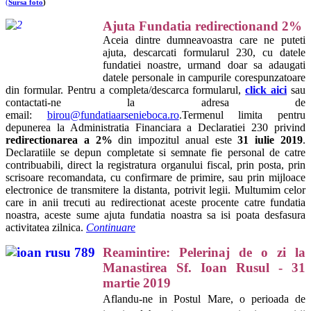
(
Sursa foto
)
Ajuta Fundatia redirectionand 2%
Aceia dintre dumneavoastra care ne puteti
ajuta, descarcati formularul 230, cu datele
fundatiei noastre, urmand doar sa adaugati
datele personale in campurile corespunzatoare
din formular. Pentru a completa/descarca formularul,
click aici
sau
contactati-ne la adresa de
email:
birou@fundatiaarsenieboca.ro
.Termenul limita pentru
depunerea la Administratia Financiara a Declaratiei 230 privind
redirectionarea a 2%
din impozitul anual este
31 iulie 2019
.
Declaratiile se depun completate si semnate fie personal de catre
contribuabili, direct la registratura organului fiscal, prin posta, prin
scrisoare recomandata, cu confirmare de primire, sau prin mijloace
electronice de transmitere la distanta, potrivit legii. Multumim celor
care in anii trecuti au redirectionat aceste procente catre fundatia
noastra, aceste sume ajuta fundatia noastra sa isi poata desfasura
activitatea zilnica.
Continuare
Reamintire: Pelerinaj de o zi la
Manastirea Sf. Ioan Rusul - 31
martie 2019
Aflandu-ne in Postul Mare, o perioada de