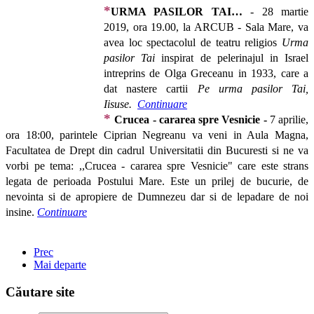
*
URMA PASILOR TAI…
-
28
martie
2019, ora 19.00, la ARCUB - Sala Mare, va
avea loc spectacolul de teatru religios
Urma
pasilor Tai
inspirat de pelerinajul in Israel
intreprins de Olga Greceanu in 1933, care a
dat nastere cartii
Pe urma pasilor Tai,
Iisuse.
Continuare
*
Crucea - cararea spre Vesnicie -
7 aprilie,
ora 18:00, parintele Ciprian Negreanu va veni in Aula Magna,
Facultatea de Drept din cadrul Universitatii din Bucuresti si ne va
vorbi pe tema: ,,Crucea - cararea spre Vesnicie" care este strans
legata de perioada Postului Mare. Este un prilej de bucurie, de
nevointa si de apropiere de Dumnezeu dar si de lepadare de noi
insine.
Continuare
Prec
Mai departe
Căutare site