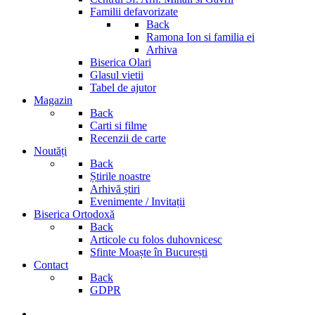
Familii defavorizate
Back
Ramona Ion si familia ei
Arhiva
Biserica Olari
Glasul vietii
Tabel de ajutor
Magazin
Back
Carti si filme
Recenzii de carte
Noutăți
Back
Știrile noastre
Arhivă știri
Evenimente / Invitații
Biserica Ortodoxă
Back
Articole cu folos duhovnicesc
Sfinte Moaște în București
Contact
Back
GDPR