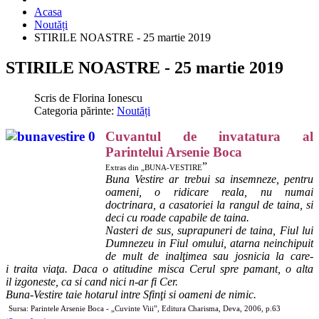
Acasa
Noutăți
STIRILE NOASTRE - 25 martie 2019
STIRILE NOASTRE - 25 martie 2019
Scris de
Florina Ionescu
Categoria părinte:
Noutăți
Cuvantul de invatatura al
Parintelui Arsenie Boca
”
Extras din „BUNA-VESTIRE
Buna Vestire ar trebui sa insemneze, pentru
oameni, o ridicare reala, nu numai
doctrinara, a casatoriei la rangul de taina, si
deci cu roade capabile de taina.
Nasteri de sus, suprapuneri de taina, Fiul lui
Dumnezeu in Fiul omului, atarna neinchipuit
de mult de inalţimea sau josnicia la care-
i traita viaţa. Daca o atitudine misca Cerul spre pamant, o alta
il izgoneste, ca si cand nici n-ar fi Cer.
Buna-Vestire taie hotarul intre Sfinţi si oameni de nimic.
Sursa: Parintele Arsenie Boca - „Cuvinte Viii”, Editura Charisma, Deva, 2006, p.63