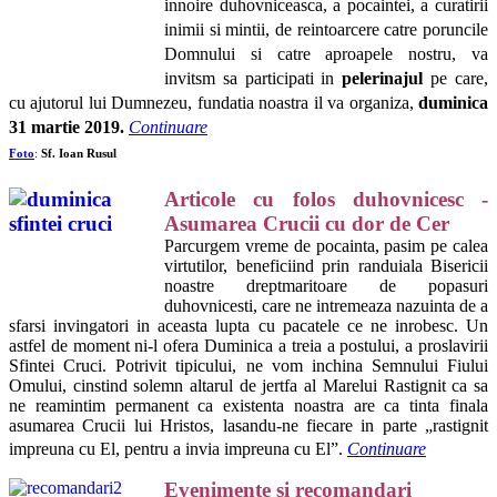
innoire duhovniceasca, a pocaintei, a curatirii
inimii si mintii, de reintoarcere catre poruncile
Domnului si catre aproapele nostru, va
invitsm sa participati in
pelerinajul
pe care,
cu ajutorul lui Dumnezeu, fundatia noastra il va organiza,
duminica
31 martie 2019.
Continuare
Foto
:
Sf. Ioan Rusul
Articole cu folos duhovnicesc -
Asumarea Crucii cu dor de Cer
Parcurgem vreme de pocainta, pasim pe calea
virtutilor, beneficiind prin randuiala Bisericii
noastre dreptmaritoare de popasuri
duhovnicesti, care ne intremeaza nazuinta de a
sfarsi invingatori in aceasta lupta cu pacatele ce ne inrobesc. Un
astfel de moment ni-l ofera Duminica a treia a postului, a proslavirii
Sfintei Cruci. Potrivit tipicului, ne vom inchina Semnului Fiului
Omului, cinstind solemn altarul de jertfa al Marelui Rastignit ca sa
ne reamintim permanent ca existenta noastra are ca tinta finala
asumarea Crucii lui Hristos, lasandu-ne fiecare in parte „rastignit
impreuna cu El, pentru a invia impreuna cu El”.
Continuare
Evenimente si recomandari