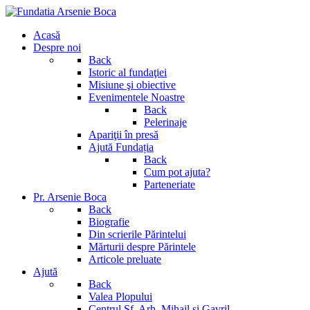
Acasă
Despre noi
Back
Istoric al fundaţiei
Misiune şi obiective
Evenimentele Noastre
Back
Pelerinaje
Apariţii în presă
Ajută Fundația
Back
Cum pot ajuta?
Parteneriate
Pr. Arsenie Boca
Back
Biografie
Din scrierile Părintelui
Mărturii despre Părintele
Articole preluate
Ajută
Back
Valea Plopului
Centrul Sf. Arh. Mihail si Gavril