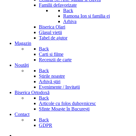
Familii defavorizate
Back
Ramona Ion si familia ei
Arhiva
Biserica Olari
Glasul vietii
Tabel de ajutor
Magazin
Back
Carti si filme
Recenzii de carte
Noutăți
Back
Știrile noastre
Arhivă știri
Evenimente / Invitații
Biserica Ortodoxă
Back
Articole cu folos duhovnicesc
Sfinte Moaște în București
Contact
Back
GDPR