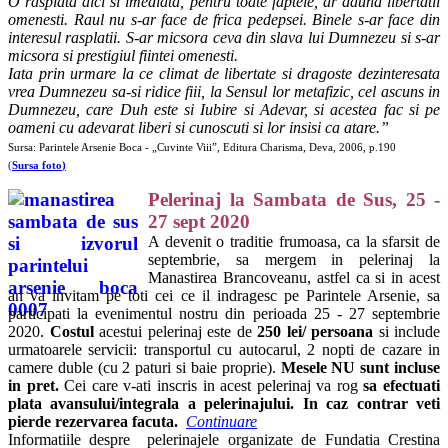
O rasplata aici si imediata, pentru toate faptele, ar dauna libertatii
omenesti. Raul nu s-ar face de frica pedepsei. Binele s-ar face din
interesul rasplatii. S-ar micsora ceva din slava lui Dumnezeu si s-ar
micsora si prestigiul fiintei omenesti.
Iata prin urmare la ce climat de libertate si dragoste dezinteresata
vrea Dumnezeu sa-si ridice fiii, la Sensul lor metafizic, cel ascuns in
Dumnezeu, care Duh este si Iubire si Adevar, si acestea fac si pe
oameni cu adevarat liberi si cunoscuti si lor insisi ca atare.”
Sursa: Parintele Arsenie Boca - „Cuvinte Viii”, Editura Charisma, Deva, 2006, p.190
(
Sursa foto
)
Pelerinaj la Sambata de Sus, 25 -
27 sept 2020
A devenit o traditie frumoasa, ca la sfarsit de
septembrie, sa mergem in pelerinaj la
Manastirea Brancoveanu, astfel ca si in acest
an va invitam pe toti cei ce il indragesc pe Parintele Arsenie, sa
participati la evenimentul nostru din perioada 25 - 27 septembrie
2020.
Costul
acestui pelerinaj este de
250 lei/ persoana
si include
urmatoarele servicii: transportul cu autocarul, 2 nopti de cazare in
camere duble (cu 2 paturi si baie proprie).
Mesele NU sunt incluse
in pret.
Cei care v-ati inscris in acest pelerinaj va rog
sa efectuati
plata avansului/integrala a pelerinajului. In caz contrar veti
pierde rezervarea facuta.
Continuare
Informatiile despre pelerinajele organizate de Fundatia Crestina