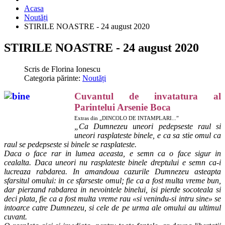
Acasa
Noutăți
STIRILE NOASTRE - 24 august 2020
STIRILE NOASTRE - 24 august 2020
Scris de
Florina Ionescu
Categoria părinte:
Noutăți
Cuvantul de invatatura al
Parintelui Arsenie Boca
Extras din „DINCOLO DE INTAMPLARI...”
„Ca Dumnezeu uneori pedepseste raul si
uneori rasplateste binele, e ca sa stie omul ca
raul se pedepseste si binele se rasplateste.
Daca o face rar in lumea aceasta, e semn ca o face sigur in
cealalta. Daca uneori nu rasplateste binele dreptului e semn ca-i
lucreaza rabdarea. In amandoua cazurile Dumnezeu asteapta
sfarsitul omului: in ce sfarseste omul; fie ca a fost multa vreme bun,
dar pierzand rabdarea in nevointele binelui, isi pierde socoteala si
deci plata, fie ca a fost multa vreme rau «si venindu-si intru sine» se
intoarce catre Dumnezeu, si cele de pe urma ale omului au ultimul
cuvant.