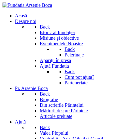
Acasă
Despre noi
Back
Istoric al fundaţiei
Misiune şi obiective
Evenimentele Noastre
Back
Pelerinaje
Apariţii în presă
Ajută Fundația
Back
Cum pot ajuta?
Parteneriate
Pr. Arsenie Boca
Back
Biografie
Din scrierile Părintelui
Mărturii despre Părintele
Articole preluate
Ajută
Back
Valea Plopului
Centrul Sf. Arh. Mihail si Gavril