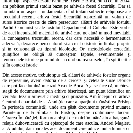
informaţii, aspecte despre Părintele Arsenie Boca, după ce, în 2004,
am publicat primul studiu bazat pe arhivele fostei Securităţi. Dar să
nu uităm un aspect fundamental: cînd tratăm subiecte religioase ale
trecutului recent, arhiva fostei Securităţi reprezintă un volum de
surse istorice create de către persecutor, alături de arhivele fostului
Partid Comunist şi ale fostului Departament al Cultelor. Este vorba
de acel inepuizabil material de arhivă care ne ajută în mod inevitabil
la cunoaşterea trecutului recent, dar care necesită o hermeneutică
adecvată, deoarece persecutorul şi-a creat o istorie în limbaj propriu
şi în consonanţă cu tiparul ideologic. Or, metodologia cercetării
ştiinţifice ne obligă să cunoaştem faptele, evenimentele şi
fenomenele istorice pornind de la coroborarea surselor, în spirit critic
şi în context istoric.
Din aceste motive, trebuie spus că, alături de arhivele fostelor organe
de represiune, avem datoria de a cerceta şi celelalte surse istorice
care pot face lumină în cazul Arsenie Boca. Aşa se face că, în cîteva
stagii de documentare prin arhive bisericeşti, am putut identifica un
veritabil tezaur arhivistic inedit şi cuprinzător. Am început cu arhiva
Centrului eparhial de la Arad (de care a aparţinut mănăstirea Prislop
în perioada comunistă), unde am găsit documente privind mutarea
Părintelui de la Sîmbăta la Prislop, despre continuarea lucrării
Cărarea Împărăţiei, formarea obştii de maici în mănăstirea haţegană,
relaţia duhovnicească cu episcopul de care asculta, Andrei Magieru
al Aradului, dar mai ales acel document care aduce multă lumină cu