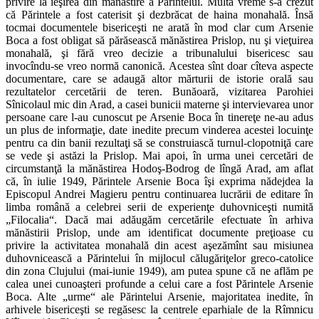
privire la ieşirea din mănăstire a Părintelui. Multă vreme s-a crezut
că Părintele a fost caterisit şi dezbrăcat de haina monahală. Însă
tocmai documentele bisericeşti ne arată în mod clar cum Arsenie
Boca a fost obligat să părăsească mănăstirea Prislop, nu şi vieţuirea
monahală, şi fără vreo decizie a tribunalului bisericesc sau
invocîndu-se vreo normă canonică. Acestea sînt doar cîteva aspecte
documentare, care se adaugă altor mărturii de istorie orală sau
rezultatelor cercetării de teren. Bunăoară, vizitarea Parohiei
Sînicolaul mic din Arad, a casei bunicii materne şi intervievarea unor
persoane care l-au cunoscut pe Arsenie Boca în tinereţe ne-au adus
un plus de informaţie, date inedite precum vinderea acestei locuinţe
pentru ca din banii rezultaţi să se construiască turnul-clopotniţă care
se vede şi astăzi la Prislop. Mai apoi, în urma unei cercetări de
circumstanţă la mănăstirea Hodoş-Bodrog de lîngă Arad, am aflat
că, în iulie 1949, Părintele Arsenie Boca îşi exprima nădejdea la
Episcopul Andrei Magieru pentru continuarea lucrării de editare în
limba română a celebrei serii de experienţe duhovniceşti numită
„Filocalia“. Dacă mai adăugăm cercetările efectuate în arhiva
mănăstirii Prislop, unde am identificat documente preţioase cu
privire la activitatea monahală din acest aşezămînt sau misiunea
duhovnicească a Părintelui în mijlocul călugăriţelor greco-catolice
din zona Clujului (mai-iunie 1949), am putea spune că ne aflăm pe
calea unei cunoaşteri profunde a celui care a fost Părintele Arsenie
Boca. Alte „urme“ ale Părintelui Arsenie, majoritatea inedite, în
arhivele bisericeşti se regăsesc la centrele eparhiale de la Rîmnicu