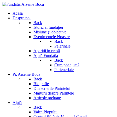
Acasă
Despre noi
Back
Istoric al fundaţiei
Misiune şi obiective
Evenimentele Noastre
Back
Pelerinaje
Apariţii în presă
Ajută Fundația
Back
Cum pot ajuta?
Parteneriate
Pr. Arsenie Boca
Back
Biografie
Din scrierile Părintelui
Mărturii despre Părintele
Articole preluate
Ajută
Back
Valea Plopului
Centrul Sf. Arh. Mihail si Gavril