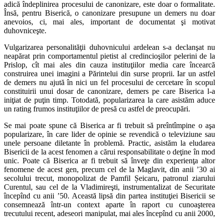
adică îndeplinirea procesului de canonizare, este doar o formalitate.
Însă, pentru Biserică, o canonizare presupune un demers nu doar
anevoios, ci, mai ales, important de documentat şi motivat
duhovniceşte.
Vulgarizarea personalităţii duhovnicului ardelean s-a declanşat nu
neapărat prin comportamentul pietist al credincioşilor pelerini de la
Prislop, cît mai ales din cauza instituţiilor media care încearcă
construirea unei imagini a Părintelui din surse proprii. Iar un astfel
de demers nu ajută în nici un fel procesului de cercetare în scopul
constituirii unui dosar de canonizare, demers pe care Biserica l-a
iniţiat de puţin timp. Totodată, popularizarea la care asistăm aduce
un rating frumos instituţiilor de presă cu astfel de preocupări.
Se mai poate spune că Biserica ar fi trebuit să preîntîmpine o aşa
popularizare, în care lider de opinie se revendică o televiziune sau
unele persoane diletante în problemă. Practic, asistăm la eludarea
Bisericii de la acest fenomen a cărui responsabilitate o deţine în mod
unic. Poate că Biserica ar fi trebuit să înveţe din experienţa altor
fenomene de acest gen, precum cel de la Maglavit, din anii ’30 ai
secolului trecut, monopolizat de Pamfil Șeicaru, patronul ziarului
Curentul, sau cel de la Vladimireşti, instrumentalizat de Securitate
începînd cu anii ’50. Această lipsă din partea instituţiei Bisericii se
consemnează într-un context aparte în raport cu cunoaşterea
trecutului recent, adeseori manipulat, mai ales începînd cu anii 2000,