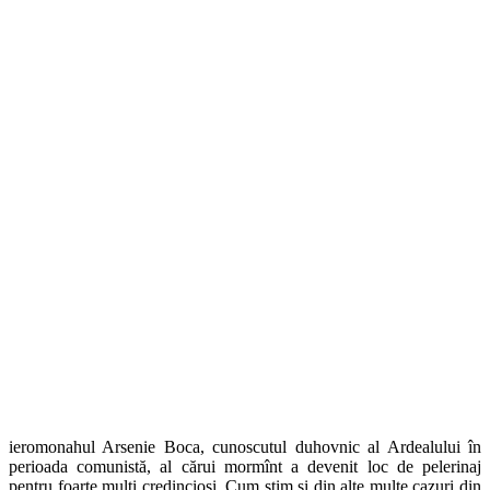
ieromonahul Arsenie Boca, cunoscutul duhovnic al Ardealului în
perioada comunistă, al cărui mormînt a devenit loc de pelerinaj
pentru foarte mulţi credincioşi. Cum ştim şi din alte multe cazuri din