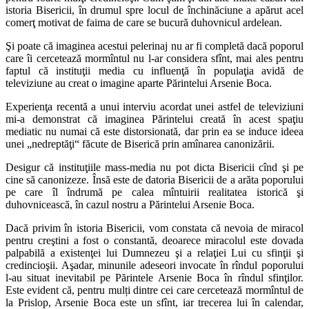
istoria Bisericii, în drumul spre locul de închinăciune a apărut acel
comerţ motivat de faima de care se bucură duhovnicul ardelean.
Şi poate că imaginea acestui pelerinaj nu ar fi completă dacă poporul
care îi cercetează mormîntul nu l-ar considera sfînt, mai ales pentru
faptul că instituţii media cu influenţă în populaţia avidă de
televiziune au creat o imagine aparte Părintelui Arsenie Boca.
Experienţa recentă a unui interviu acordat unei astfel de televiziuni
mi-a demonstrat că imaginea Părintelui creată în acest spaţiu
mediatic nu numai că este distorsionată, dar prin ea se induce ideea
unei „nedreptăţi“ făcute de Biserică prin amînarea canonizării.
Desigur că instituţiile mass-media nu pot dicta Bisericii cînd şi pe
cine să canonizeze. Însă este de datoria Bisericii de a arăta poporului
pe care îl îndrumă pe calea mîntuirii realitatea istorică şi
duhovnicească, în cazul nostru a Părintelui Arsenie Boca.
Dacă privim în istoria Bisericii, vom constata că nevoia de miracol
pentru creştini a fost o constantă, deoarece miracolul este dovada
palpabilă a existenţei lui Dumnezeu şi a relaţiei Lui cu sfinţii şi
credincioşii. Aşadar, minunile adeseori invocate în rîndul poporului
l-au situat inevitabil pe Părintele Arsenie Boca în rîndul sfinţilor.
Este evident că, pentru mulți dintre cei care cercetează mormîntul de
la Prislop, Arsenie Boca este un sfînt, iar trecerea lui în calendar,