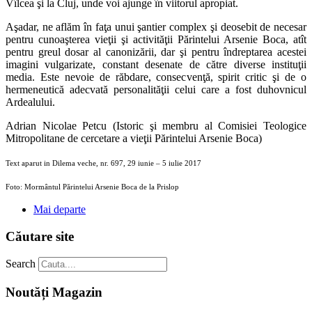
Vîlcea şi la Cluj, unde voi ajunge în viitorul apropiat.
Aşadar, ne aflăm în faţa unui şantier complex şi deosebit de necesar
pentru cunoaşterea vieţii şi activităţii Părintelui Arsenie Boca, atît
pentru greul dosar al canonizării, dar şi pentru îndreptarea acestei
imagini vulgarizate, constant desenate de către diverse instituţii
media. Este nevoie de răbdare, consecvenţă, spirit critic şi de o
hermeneutică adecvată personalităţii celui care a fost duhovnicul
Ardealului.
Adrian Nicolae Petcu (Istoric şi membru al Comisiei Teologice
Mitropolitane de cercetare a vieţii Părintelui Arsenie Boca)
Text aparut in Dilema veche, nr. 697, 29 iunie – 5 iulie 2017
Foto: Mormântul Părintelui Arsenie Boca de la Prislop
Mai departe
Căutare site
Search
Noutăți Magazin