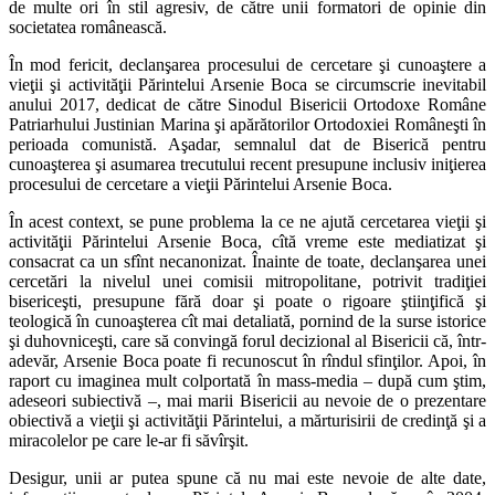
de multe ori în stil agresiv, de către unii formatori de opinie din
societatea românească.
În mod fericit, declanşarea procesului de cercetare şi cunoaştere a
vieţii şi activităţii Părintelui Arsenie Boca se circumscrie inevitabil
anului 2017, dedicat de către Sinodul Bisericii Ortodoxe Române
Patriarhului Justinian Marina şi apărătorilor Ortodoxiei Româneşti în
perioada comunistă. Aşadar, semnalul dat de Biserică pentru
cunoaşterea şi asumarea trecutului recent presupune inclusiv iniţierea
procesului de cercetare a vieţii Părintelui Arsenie Boca.
În acest context, se pune problema la ce ne ajută cercetarea vieţii şi
activităţii Părintelui Arsenie Boca, cîtă vreme este mediatizat şi
consacrat ca un sfînt necanonizat. Înainte de toate, declanşarea unei
cercetări la nivelul unei comisii mitropolitane, potrivit tradiţiei
bisericeşti, presupune fără doar şi poate o rigoare ştiinţifică şi
teologică în cunoaşterea cît mai detaliată, pornind de la surse istorice
şi duhovniceşti, care să convingă forul decizional al Bisericii că, într-
adevăr, Arsenie Boca poate fi recunoscut în rîndul sfinţilor. Apoi, în
raport cu imaginea mult colportată în mass-media – după cum ştim,
adeseori subiectivă –, mai marii Bisericii au nevoie de o prezentare
obiectivă a vieţii şi activităţii Părintelui, a mărturisirii de credinţă şi a
miracolelor pe care le-ar fi săvîrşit.
Desigur, unii ar putea spune că nu mai este nevoie de alte date,