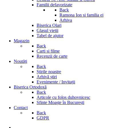
Familii defavorizate
Back
Ramona Ion si familia ei
Arhiva
Biserica Olari
Glasul vietii
Tabel de ajutor
Magazin
Back
Carti si filme
Recenzii de carte
Noutăți
Back
Știrile noastre
Arhivă știri
Evenimente / Invitații
Biserica Ortodoxă
Back
Articole cu folos duhovnicesc
Sfinte Moaște în București
Contact
Back
GDPR