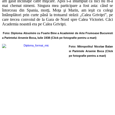
am găsit înclinaţie către mişcare. Apoi s-a întâmplat că nici nu m-a
mai chemat nimeni. Singura mea participare a fost asta: când se
întorceau din Spania, morţi, Moţa şi Marin, am ieşit cu colegi
întâmplători prin curte până la trotuarul străzii „Calea Griviţei”, pe
care trecea convoiul de la Gara de Nord spre Calea Victoriei. Căci
Academia noastră era pe Calea Griviţei.
Foto:
Diploma Absolvire cu Foarte Bine a Academiei de Arte Frumoase Bucuresti
a Parintelui Arsenie Boca, Iulie 1938
(Click pe fotografie pentru a mari)
Foto: Mitropolitul Nicolae Balan
si Parintele Arsenie Boca
(Click
pe fotografie pentru a mari)