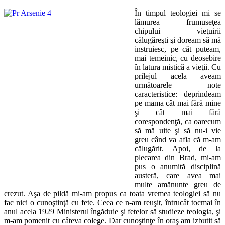
În timpul teologiei mi se
lămurea frumuseţea
chipului vieţuirii
călugăreşti şi doream să mă
instruiesc, pe cât puteam,
mai temeinic, cu deosebire
în latura mistică a vieţii. Cu
prilejul acela aveam
următoarele note
caracteristice: deprindeam
pe mama cât mai fără mine
şi cât mai fără
corespondenţă, ca oarecum
să mă uite şi să nu-i vie
greu când va afla că m-am
călugărit. Apoi, de la
plecarea din Brad, mi-am
pus o anumită disciplină
austeră, care avea mai
multe amănunte greu de
crezut. Aşa de pildă mi-am propus ca toata vremea teologiei să nu
fac nici o cunoştinţă cu fete. Ceea ce n-am reuşit, întrucât tocmai în
anul acela 1929 Ministerul îngăduie şi fetelor să studieze teologia, şi
m-am pomenit cu câteva colege. Dar cunoştinţe în oraş am izbutit să