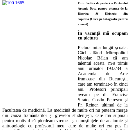
Foto: Schita de proiect a Parintelui
Arsenie Boca pentru pictura de la
Biserica Sf Elefterie din
capitala
(Click pe fotografie pentru
a mari)
Ȋ
n vacanţă mă ocupam
cu pictura
Pictura mi-a lungit şcoala.
Căci aflând Mitropolitul
Nicolae Bălan că am
talentul acesta, m-a trimis
anul următor 1933/34 la
Academia de Arte
frumoase din Bucureşti,
care am terminat-o în cinci
ani. Profesori principali
aveam pe dl. Francisc
Sirato, Costin Petrescu şi
Fr. Reiner, ultimul de la
Facultatea de medicină. La medicină de multe ori nu puteam merge
din cauza frământărilor şi grevelor studenţeşti, care mă supărau
pentru motivul că pierdeam vremea şi cunoştinţele de anatomie şi
antropologie cu profesorul meu, care de multe ori era pus în