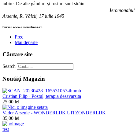
iubire. De alte gânduri şi rosturi sunt străin.
I
eromonahul
Arsenie, R. Vâlcii, 17 iulie 1945
Sursa: www.arsenieboca.ro
Prec
Mai departe
Căutare site
Search
Noutăți Magazin
Cristian Filip - Postul, terapia desavarsita
25,00 lei
Vader Arsenie - WONDERLIJK UITZONDERLIJK
85,00 lei
test