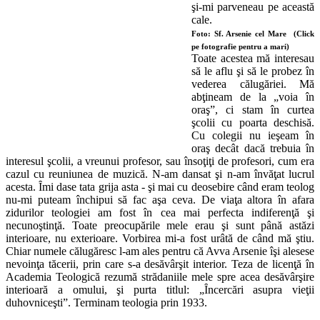
şi-mi parveneau pe această
cale.
Foto: Sf. Arsenie cel Mare
(Click
pe fotografie pentru a mari)
Toate acestea mă interesau
să le aflu şi să le probez în
vederea călugăriei. Mă
abţineam de la „voia în
oraş”, ci stam în curtea
şcolii cu poarta deschisă.
Cu colegii nu ieşeam în
oraş decât dacă trebuia în
interesul şcolii, a vreunui profesor, sau însoţiţi de profesori, cum era
cazul cu reuniunea de muzică. N-am dansat şi n-am învăţat lucrul
acesta. Ȋmi dase tata grija asta - şi mai cu deosebire când eram teolog
nu-mi puteam închipui să fac aşa ceva. De viaţa altora în afara
zidurilor teologiei am fost în cea mai perfecta indiferenţă şi
necunoştinţă. Toate preocupările mele erau şi sunt până astăzi
interioare, nu exterioare. Vorbirea mi-a fost urâtă de când mă ştiu.
Chiar numele călugăresc l-am ales pentru că Avva Arsenie îşi alesese
nevoinţa tăcerii, prin care s-a desăvârşit interior. Teza de licenţă în
Academia Teologică rezumă strădaniile mele spre acea desăvârşire
interioară a omului, şi purta titlul: „Ȋncercări asupra vieţii
duhovniceşti”. Terminam teologia prin 1933.