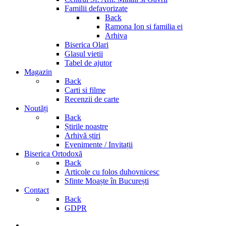
Familii defavorizate
Back
Ramona Ion si familia ei
Arhiva
Biserica Olari
Glasul vietii
Tabel de ajutor
Magazin
Back
Carti si filme
Recenzii de carte
Noutăți
Back
Știrile noastre
Arhivă știri
Evenimente / Invitații
Biserica Ortodoxă
Back
Articole cu folos duhovnicesc
Sfinte Moaște în București
Contact
Back
GDPR