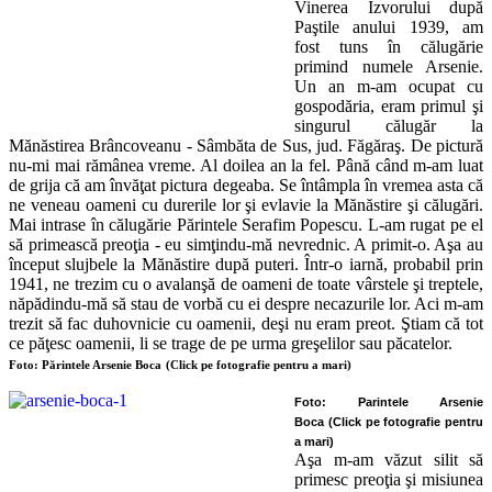
Vinerea Izvorului după
Paştile anului 1939, am
fost tuns în călugărie
primind numele Arsenie.
Un an m-am ocupat cu
gospodăria, eram primul şi
singurul călugăr la
Mănăstirea Brâncoveanu - Sâmbăta de Sus, jud. Făgăraş. De pictură
nu-mi mai rămânea vreme. Al doilea an la fel. Până când m-am luat
de grija că am învăţat pictura degeaba. Se întâmpla în vremea asta că
ne veneau oameni cu durerile lor şi evlavie la Mănăstire şi călugări.
Mai intrase în călugărie Părintele Serafim Popescu. L-am rugat pe el
să primească preoţia - eu simţindu-mă nevrednic. A primit-o. Aşa au
început slujbele la Mănăstire după puteri. Într-o iarnă, probabil prin
1941, ne trezim cu o avalanşă de oameni de toate vârstele şi treptele,
năpădindu-mă să stau de vorbă cu ei despre necazurile lor. Aci m-am
trezit să fac duhovnicie cu oamenii, deşi nu eram preot. Ştiam că tot
ce păţesc oamenii, li se trage de pe urma greşelilor sau păcatelor.
Foto: Părintele Arsenie Boca
(Click pe fotografie pentru a mari)
Foto: Parintele Arsenie
Boca
(Click pe fotografie pentru
a mari)
Aşa m-am văzut silit să
primesc preoţia şi misiunea