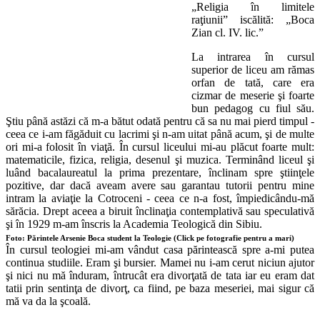
„Religia în limitele
raţiunii” iscălită: „Boca
Zian cl. IV. lic.”
La intrarea în cursul
superior de liceu am rămas
orfan de tată, care era
cizmar de meserie şi foarte
bun pedagog cu fiul său.
Ştiu până astăzi că m-a bătut odată pentru că sa nu mai pierd timpul -
ceea ce i-am făgăduit cu lacrimi şi n-am uitat până acum, şi de multe
ori mi-a folosit în viaţă. În cursul liceului mi-au plăcut foarte mult:
matematicile, fizica, religia, desenul şi muzica. Terminând liceul şi
luând bacalaureatul la prima prezentare, înclinam spre ştiinţele
pozitive, dar dacă aveam avere sau garantau tutorii pentru mine
intram la aviaţie la Cotroceni - ceea ce n-a fost, împiedicându-mă
sărăcia. Drept aceea a biruit înclinaţia contemplativă sau speculativă
şi în 1929 m-am înscris la Academia Teologică din Sibiu.
Foto: Părintele Arsenie Boca student la Teologie (Click pe fotografie pentru a mari)
În cursul teologiei mi-am vândut casa părintească spre a-mi putea
continua studiile. Eram şi bursier. Mamei nu i-am cerut niciun ajutor
şi nici nu mă înduram, întrucât era divorţată de tata iar eu eram dat
tatii prin sentinţa de divorţ, ca fiind, pe baza meseriei, mai sigur că
mă va da la şcoală.