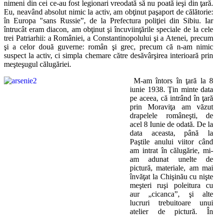
nimeni din cei ce-au fost legionari vreodată să nu poată ieşi din ţară.
Eu, neavând absolut nimic la activ, am obţinut paşaport de călătorie:
în Europa "sans Russie”, de la Prefectura poliţiei din Sibiu. Iar
întrucât eram diacon, am obţinut şi încuviinţările speciale de la cele
trei Patriarhii: a României, a Constantinopolului şi a Atenei, precum
şi a celor două guverne: român şi grec, precum că n-am nimic
suspect la activ, ci simpla chemare către desăvârşirea interioară prin
meşteşugul călugăriei.
M-am întors în ţară la 8
iunie 1938. Ţin minte data
pe aceea, că intrând în ţară
prin Moraviţa am văzut
drapelele româneşti, de
acel 8 Iunie de odată. De la
data aceasta, până la
Paştile anului viitor când
am intrat în călugărie, mi-
am adunat unelte de
pictură, materiale, am mai
învăţat la Chişinău cu nişte
meşteri ruşi poleitura cu
aur „cicanca”, şi alte
lucruri trebuitoare unui
atelier de pictură. În