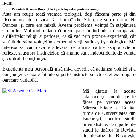
n-am.
Foto: Parintele Arsenie Boca
(Click pe fotografie pentru a mari)
Asta am reuşit toată vremea teologiei, deşi făceam parte şi din
„Reuniunea de muzică Gh. Dima” din Sibiu, de sub dirijorul N.
Oancea, şi care era mixtă. Aveam problema voinţei în stăpânirea
simţurilor. Mai mult chiar, mă preocupa, studiind mistica comparata
a diferitelor religii superioare, ca să vad prin proprie experienţă, cât
se întinde sfera voinţei în domeniul vieţii sufleteşti şi biologice. Mă
interesa să vad dacă e adevărat ce afirmă cărţile asupra actelor
reflexe, şi asupra instinctelor, că anume sunt independente de voinţa
şi controlul conştiinţei.
Experienţa mea personală însă mi-a dovedit că acţiunea voinţei şi a
conştiinţei se poate întinde şi peste instincte şi actele reflexe după o
oarecare variabilă.
Mă ajutau la aceste
adânciri şi studiile ce le
făcea pe vremea aceea
Mircea Eliade la Ecutta,
trimis de Universitatea din
Bucureşti, pentru studii
orientalistice. Iar parte de
studii le tipărea în Revista
de filosofie din Bucureşti,