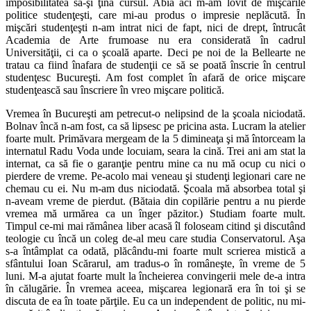
imposibilitatea să-şi ţină cursul. Abia aci m-am lovit de mişcările
politice studenţeşti, care mi-au produs o impresie neplăcută. Ȋn
mişcări studenţeşti n-am intrat nici de fapt, nici de drept, întrucât
Academia de Arte frumoase nu era considerată în cadrul
Universităţii, ci ca o şcoală aparte. Deci pe noi de la Bellearte ne
tratau ca fiind înafara de studenţii ce să se poată înscrie în centrul
studenţesc Bucureşti. Am fost complet în afară de orice mişcare
studenţească sau înscriere în vreo mişcare politică.
Vremea în Bucureşti am petrecut-o nelipsind de la şcoala niciodată.
Bolnav încă n-am fost, ca să lipsesc pe pricina asta. Lucram la atelier
foarte mult. Primăvara mergeam de la 5 dimineaţa şi mă întorceam la
internatul Radu Voda unde locuiam, seara la cină. Trei ani am stat la
internat, ca să fie o garanţie pentru mine ca nu mă ocup cu nici o
pierdere de vreme. Pe-acolo mai veneau şi studenţi legionari care ne
chemau cu ei. Nu m-am dus niciodată. Şcoala mă absorbea total şi
n-aveam vreme de pierdut. (Bătaia din copilărie pentru a nu pierde
vremea mă urmărea ca un înger păzitor.) Studiam foarte mult.
Timpul ce-mi mai rămânea liber acasă îl foloseam citind şi discutând
teologie cu încă un coleg de-al meu care studia Conservatorul. Aşa
s-a întâmplat ca odată, plăcându-mi foarte mult scrierea mistică a
sfântului Ioan Scărarul, am tradus-o în româneşte, în vreme de 5
luni. M-a ajutat foarte mult la încheierea convingerii mele de-a intra
în călugărie. În vremea aceea, mişcarea legionară era în toi şi se
discuta de ea în toate părţile. Eu ca un independent de politic, nu mi-