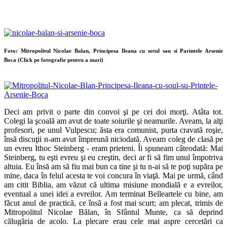
Foto: Mitropolitul Nicolae Balan, Principesa Ileana cu sotul sau si Parintele Arsenie
Boca
(Click pe fotografie pentru a mari)
Deci am privit o parte din convoi şi pe cei doi morţi. Atâta tot.
Colegi la şcoală am avut de toate soiurile şi neamurile. Aveam, la alţi
profesori, pe unul Vulpescu; ăsta era comunist, purta cravată roşie,
însă discuţii n-am avut împreună niciodată. Aveam coleg de clasă pe
un evreu Ithoc Steinberg - eram prieteni. Îi spuneam câteodată: Mai
Steinberg, tu eşti evreu şi eu creştin, deci ar fi să fim unul împotriva
altuia. Eu însă am să fiu mai bun ca tine şi tu n-ai să te poţi supăra pe
mine, daca în felul acesta te voi concura în viaţă. Mai pe urmă, când
am citit Biblia, am văzut că ultima misiune mondială e a evreilor,
eventual a unei idei a evreilor. Am terminat Belleartele cu bine, am
făcut anul de practică, ce însă a fost mai scurt; am plecat, trimis de
Mitropolitul Nicolae Bălan, în Sfântul Munte, ca să deprind
călugăria de acolo. La plecare erau cele mai aspre cercetări ca