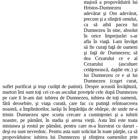
majoră a propovăduirii lui
Hristos-Dumnezeu
adevărat şi Om adevărat,
precum şi a sfinţirii omului,
ca să aibă pacea lui
Dumnezeu în sine, absolut
în orice împrejurări s-ar
afla în viaţă. I-am învăţat
să fie curaţi faţă de oameni
şi faţă de Dumnezeu; să
dea Cezarului ce e al
Cezarului (ascultare
cetăţenească, dajdie etc.) şi
lui Dumnezeu ce e al lui
Dumnezeu (cuget curat,
suflet purificat şi trup curăţit de patimi). Despre această învăţătură,
martori îmi sunt toţi cei ce-au ascultat poveţele cele după Dumnezeu
pe care li le-am dat: iubirea de Dumnezeu, iubirea de toţi oamenii,
fără deosebire, şi viaţa curată, care fac cu putinţă reîntoarcerea
noastră, a împlinitorilor, iarăşi în Împărăţia de obârşie, de unde ne-a
trimis Dumnezeu spre scurta cercare a cuminţeniei şi a iubirii
noastre, pe pământ, în stadia şi arena vieţii. Asta îmi este toata
misiunea şi rostul pe pământ, pentru care m-a înzestrat cu daruri -
deşi eu sunt nevrednic. Pentru asta sunt solicitat în toate părţile, ca să
propovăduiesc iubirea lui Dumnezeu şi sfinţirea oamenilor prin