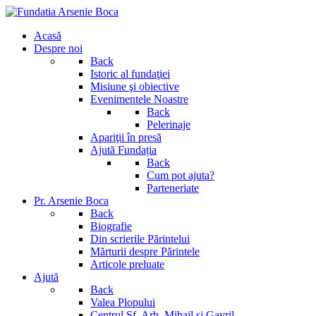
Acasă
Despre noi
Back
Istoric al fundaţiei
Misiune şi obiective
Evenimentele Noastre
Back
Pelerinaje
Apariţii în presă
Ajută Fundația
Back
Cum pot ajuta?
Parteneriate
Pr. Arsenie Boca
Back
Biografie
Din scrierile Părintelui
Mărturii despre Părintele
Articole preluate
Ajută
Back
Valea Plopului
Centrul Sf. Arh. Mihail si Gavril