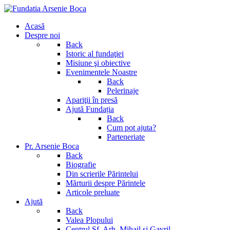
Acasă
Despre noi
Back
Istoric al fundaţiei
Misiune şi obiective
Evenimentele Noastre
Back
Pelerinaje
Apariţii în presă
Ajută Fundația
Back
Cum pot ajuta?
Parteneriate
Pr. Arsenie Boca
Back
Biografie
Din scrierile Părintelui
Mărturii despre Părintele
Articole preluate
Ajută
Back
Valea Plopului
Centrul Sf. Arh. Mihail si Gavril