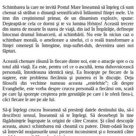
Schimbarea la care ne invită Postul Mare înseamnă să înţeleg că sunt
chemat să străbat o distanţă semnificativă înlăuntrul fiinţei mele. Un
imn din creştinismul primar, de un dinamism exploziv, spune:
Deşteaptă-te cela ce dormi şi te va lumina Hristos! Această trecere
din starea de moarte în starea de viaţă, din iad în Împărăţie, defineşte
întocmai drumul întoarcerii, al schimbării. Nu este în niciun caz o
schimbare morală, o ameliorare a sinelui, ci o reală transformare a
fiinţei omeneşti în întregime, trup-suflet-duh, devenirea unei noi
făpturi.
Această chemare răsună în fiecare dintre noi, este o atracţie spre o cu
totul altă viaţă. Ea este, pentru cel ce o ascultă, tema duhovnicească
personală, întotdeauna identică sieşi. Ea însoţeşte pe fiecare de la
naştere, este problema fiecăruia şi punerea ei în discuţie. Deja
filosofii din vechime numeau aceasta „entelehie”; cât despre
Evanghelie, este vorba despre crucea personală a fiecărui om, scară
pe care îşi sporeşte creşterea prin greutăţile pe care i le oferă firea-i,
căci fiecare le are pe ale lui.
Să-ţi înţelegi crucea înseamnă să presimţi datele destinului tău, să-i
descifrezi sensul, înseamnă să te înţelegi. Să deosebeşti în tine
făgăduinţele îngropate la origini de către Creator. Şi când descopăr
aceasta, atunci schimbarea mă cheamă cu putere. Dintr-odată încep
să întrevăd neajunsurile unui prezent inconsistent şi o fereastră către