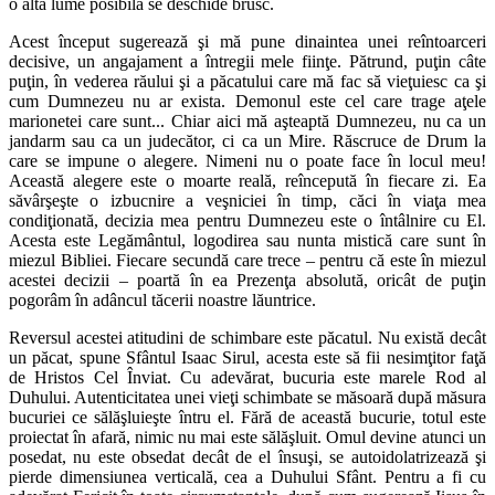
o altă lume posibilă se deschide brusc.
Acest început sugerează şi mă pune dinaintea unei reîntoarceri
decisive, un angajament a întregii mele fiinţe. Pătrund, puţin câte
puţin, în vederea răului şi a păcatului care mă fac să vieţuiesc ca şi
cum Dumnezeu nu ar exista. Demonul este cel care trage aţele
marionetei care sunt... Chiar aici mă aşteaptă Dumnezeu, nu ca un
jandarm sau ca un judecător, ci ca un Mire. Răscruce de Drum la
care se impune o alegere. Nimeni nu o poate face în locul meu!
Această alegere este o moarte reală, reîncepută în fiecare zi. Ea
săvârşeşte o izbucnire a veşniciei în timp, căci în viaţa mea
condiţionată, decizia mea pentru Dumnezeu este o întâlnire cu El.
Acesta este Legământul, logodirea sau nunta mistică care sunt în
miezul Bibliei. Fiecare secundă care trece – pentru că este în miezul
acestei decizii – poartă în ea Prezenţa absolută, oricât de puţin
pogorâm în adâncul tăcerii noastre lăuntrice.
Reversul acestei atitudini de schimbare este păcatul. Nu există decât
un păcat, spune Sfântul Isaac Sirul, acesta este să fii nesimţitor faţă
de Hristos Cel Înviat. Cu adevărat, bucuria este marele Rod al
Duhului. Autenticitatea unei vieţi schimbate se măsoară după măsura
bucuriei ce sălăşluieşte întru el. Fără de această bucurie, totul este
proiectat în afară, nimic nu mai este sălăşluit. Omul devine atunci un
posedat, nu este obsedat decât de el însuşi, se autoidolatrizează şi
pierde dimensiunea verticală, cea a Duhului Sfânt. Pentru a fi cu