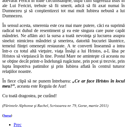
adevărat Fericit în toate circumstanţele, după cum sugerează Iisus în
ale Lui Fericiri, trebuie să fii smerit, adică să fii axat numai în
Dumnezeu şi să conştientizezi tot mai mult Iubirea nebună a lui
Dumnezeu.
În sensul acesta, smerenia este cea mai mare putere, căci ea suprimă
radical tot duhul de resentiment şi ea este singura care pune capăt
mândriei. Ne aflăm aici la sursa a toată nevoinţa şi lucrarea asupra
sinelui: nimicirea mândriei şi smerirea, datorită bucuriei lăuntrice,
temeiul fiinţei omeneşti restaurate. A te converti înseamnă a intra
într-o cu totul altă vieţuire, viaţa Însăşi a lui Hristos, a-L lăsa pe
Hristos să vieţuiască în tine. Postul Mare ne aminteşte că aceasta nu
se obţine decât printr-o îndelungă rugăciune, prin post şi trezvie, prin
lupta împotriva patimilor şi prin Iubirea aflată în centrul tuturor
relaţiilor noastre.
În fiece clipă să ne punem întrebarea:
„Ce ar face Hristos în locul
meu?”
, aceasta este Regula de Aur!
Cu toată dragostea, pe curând!
(Părintele Alphonse şi Rachel, Scrisoarea nr. 79, Gorze, martie 2011)
(
Sursa
)
Prec