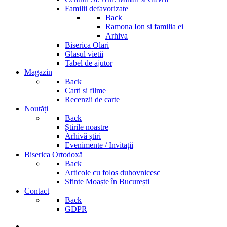
Familii defavorizate
Back
Ramona Ion si familia ei
Arhiva
Biserica Olari
Glasul vietii
Tabel de ajutor
Magazin
Back
Carti si filme
Recenzii de carte
Noutăți
Back
Știrile noastre
Arhivă știri
Evenimente / Invitații
Biserica Ortodoxă
Back
Articole cu folos duhovnicesc
Sfinte Moaște în București
Contact
Back
GDPR