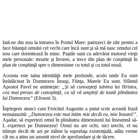
Iată-ne din nou la intrarea în Postul Mare: patruzeci de zile pentru a
face bilanţul omului cel vechi care încă sunt şi să mă nasc omului cel
nou care dormitează în mine. Paştile sunt cu adevărat motorul vieţii
mele personale: moarte şi înviere, a trece din plan de conştiinţă în
plan de conştiinţă spre o dimensiune cu totul şi cu totul nouă.
Aceasta este taina identităţii mele profunde, acolo unde Eu sunt
înrădăcinat în Dumnezeu Însuşi, Fiinţa, Marele Eu sunt. Sfântul
Apostol Pavel ne aminteşte:
„Şi să cunoaşteţi iubirea lui Hristos,
cea mai presus de cunoştinţă, ca să vă umpleţi de toată plinătatea
lui Dumnezeu”
(Efeseni 3).
Înţelegem atunci cum Fericitul Augustin a putut scrie această frază
nemaiauzită:
„Dumnezeu este mai intim mie decât eu, mie însumi!”
.
Aşadar, să experiezi omul în plinătatea dimensiunii lui înseamnă să-
L experiezi pe Dumnezeu! Omul nu are ochi, nici urechi, el nu
trăieşte decât de azi pe mâine la suprafaţa existenţială, atâta vreme
cât nu a atins un anumit nivel de aprofundare şi de tăcere.