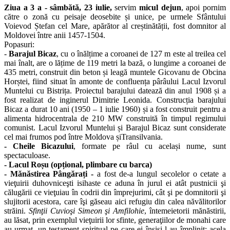
Ziua a 3 a - sâmbătă, 23 iulie,
servim
micul dejun
, apoi pornim
către o zonă cu peisaje deosebite și unice, pe urmele Sfântului
Voievod Ștefan cel Mare, apărător al creștinătății, fost domnitor al
Moldovei între anii 1457-1504.
Popasuri:
-
Barajul Bicaz
, cu o înălțime a coroanei de 127 m este al treilea cel
mai înalt, are o lățime de 119 metri la bază, o lungime a coroanei de
435 metri, construit din beton și leagă muntele Gicovanu de Obcina
Horștei, fiind situat în amonte de confluența pârâului Lacul Izvorul
Muntelui cu Bistrița. Proiectul barajului datează din anul 1908 și a
fost realizat de inginerul Dimitrie Leonida. Construcția barajului
Bicaz a durat 10 ani (1950 – 1 iulie 1960) și a fost construit pentru a
alimenta hidrocentrala de 210 MW construită în timpul regimului
comunist. Lacul Izvorul Muntelui și Barajul Bicaz sunt considerate
cel mai frumos pod între Moldova șiTransilvania.
- Cheile Bicazului
, formate pe râul cu același nume, sunt
spectaculoase.
- Lacul Roșu (opțional, plimbare cu barca)
- Mănăstirea Pângărați -
a fost de-a lungul secolelor o cetate a
vieţuirii duhovniceşti isihaste ce aduna în jurul ei atât pustnicii şi
călugării ce vieţuiau în codrii din împrejurimi, cât şi pe domnitorii şi
slujitorii acestora, care îşi găseau aici refugiu din calea năvălitorilor
străini.
Sfinţii Cuvioşi Simeon şi Amfilohie
, întemeietorii mănăstirii,
au lăsat, prin exemplul vieţuirii lor sfinte, generaţiilor de monahi care
au urmat, un testament spiritual pe care ei înşişi l-au împlinit: acela