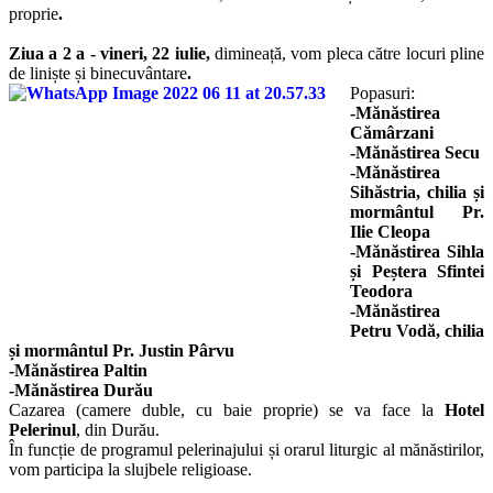
proprie
.
Ziua a 2 a - vineri, 22 iulie,
dimineață, vom pleca către locuri pline
de liniște și binecuvântare
.
Popasuri:
-Mănăstirea
Cămârzani
-Mănăstirea Secu
-Mănăstirea
Sihăstria, chilia și
mormântul Pr.
Ilie Cleopa
-Mănăstirea Sihla
și Peștera Sfintei
Teodora
-Mănăstirea
Petru Vodă, chilia
și mormântul Pr. Justin Pârvu
-Mănăstirea Paltin
-Mănăstirea Durău
Cazarea (camere duble, cu baie proprie) se va face la
Hotel
Pelerinul
, din Durău.
În funcție de programul pelerinajului și orarul liturgic al mănăstirilor,
vom participa la slujbele religioase.