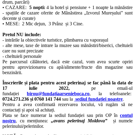
drum, parcări)
• CAZARE:
5 nopti:
4 la hotel și pensiune + 1 noapte la mănăstire
- spațiile de cazare oferite de Mănăstirea „Izvorul Mureșului” sunt
decente și curate)
• MESE: 2 Mic dejun, 3 Prânz și 3 Cine.
Pretul NU include:
- intrările la obiectivele turistice, plimbarea cu vaporașul
- alte mese, taxe de intrare la muzee sau mănăstiri/biserici, cheltuieli
care nu sunt precizate
- cheltuieli personale
Pe parcursul călătoriei, dacă este cazul, vom avea scurte opriri
pentru aprovizionarea cu apă/alimente/fructe din magazine sau
benzinării.
Înscrierile și plata pentru acest pelerinaj se fac până la data de
17 iulie 2022,
pe email-ul
fundației
birou@fundațiaarsenieboca.ro
, la telefoanele:
0724.271.236 și 0760 141 744
sau la
sediul fundației noastre
.
Pentru a avea confirmată rezervarea locului, vă rugăm să ne
contactați și apoi să achitați.
Plata se face numerar la sediul fundației sau prin OP în
contul
nostru
, cu mențiunea:
„avans pelerinaj Moldova”
și numele
pelerinului/pelerinilor.