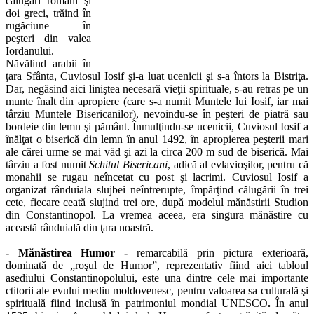
călugări români şi
doi greci, trăind în
rugăciune în
peşteri din valea
Iordanului.
Năvălind arabii în
ţara Sfânta, Cuviosul Iosif şi-a luat ucenicii şi s-a întors la Bistriţa.
Dar, negăsind aici liniştea necesară vieţii spirituale, s-au retras pe un
munte înalt din apropiere (care s-a numit Muntele lui Iosif, iar mai
târziu Muntele Bisericanilor), nevoindu-se în peşteri de piatră sau
bordeie din lemn şi pământ. Înmulţindu-se ucenicii, Cuviosul Iosif a
înălţat o biserică din lemn în anul 1492, în apropierea peşterii mari
ale cărei urme se mai văd şi azi la circa 200 m sud de biserică. Mai
târziu a fost numit
Schitul Bisericani
, adică al evlavioşilor, pentru că
monahii se rugau neîncetat cu post şi lacrimi. Cuviosul Iosif a
organizat rânduiala slujbei neîntrerupte, împărţind călugării în trei
cete, fiecare ceată slujind trei ore, după modelul mănăstirii Studion
din Constantinopol. La vremea aceea, era singura mănăstire cu
această rânduială din ţara noastră.
- Mănăstirea Humor -
remarcabilă prin pictura exterioară,
dominată de „roşul de Humor”, reprezentativ fiind aici tabloul
asediului Constantinopolului, este una dintre cele mai importante
ctitorii ale evului mediu moldovenesc, pentru valoarea sa culturală şi
spirituală fiind inclusă în patrimoniul mondial UNESCO
.
În anul