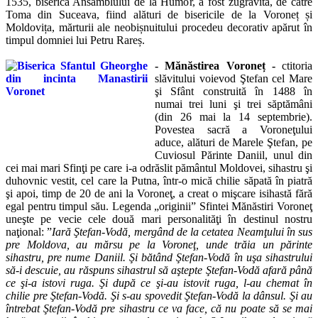
1535, biserica Ansamblului de la Humor, a fost zugrăvită, de către
Toma din Suceava, fiind alături de bisericile de la Voroneț și
Moldovița, mărturii ale neobișnuitului procedeu decorativ apărut în
timpul domniei lui Petru Rareș.
- Mănăstirea Voroneț -
ctitoria
slăvitului voievod Ştefan cel Mare
şi Sfânt construită în 1488 în
numai trei luni şi trei săptămâni
(din 26 mai la 14 septembrie).
Povestea sacră a Voroneţului
aduce, alături de Marele Ştefan, pe
Cuviosul Părinte Dani
il, unul din
cei mai mari S
finţi pe care i-a odrăslit pământul Moldovei, sihastru şi
duhovnic vestit, cel care la Putna, într-o mică chilie săpată în piatră
şi apoi, timp de 20 de ani la Voroneţ, a creat o mişcare isihastă fără
egal pentru timpul său. Lege
nda „originii” Sfintei
Mănăstiri Voroneţ
uneşte pe vecie cele două mari personalităţi în destinul nostru
naţional:
”
Iară Ştefan-Vodă, mergând de la cetatea Neamţului în sus
pre Moldova, au mărsu pe la Voroneţ, unde trăia un părinte
sihastru, pre nume Daniil. Şi bătând Ştefan-Vodă în uşa sihastrului
să-i descuie, au răspuns sihastrul să aştepte Ştefan-Vodă afară până
ce şi-a istovi ruga. Şi după ce şi-au istovit ruga, l-au chemat în
chilie pre Ştefan-Vodă. Şi s-au spovedit Ştefan-Vodă la dânsul. Şi au
întrebat Ştefan-Vodă pre sihastru ce va face, că nu poate să se mai