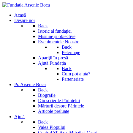
Acasă
Despre noi
Back
Istoric al fundaţiei
Misiune şi obiective
Evenimentele Noastre
Back
Pelerinaje
Apariţii în presă
Ajută Fundația
Back
Cum pot ajuta?
Parteneriate
Pr. Arsenie Boca
Back
Biografie
Din scrierile Părintelui
Mărturii despre Părintele
Articole preluate
Ajută
Back
Valea Plopului
Centrul Sf. Arh. Mihail si Gavril