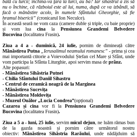
bată cu turcii; închina-va ţara la turci, au ba? Iar sihastrul a zis să
nu o închine, că războiul este al lui, numa, după ce va izbândi, să
facă o mănăstire acolo, în numele Sfântului Gheorghie, să fie
hramul bisericii” (
cronicarul Ion Neculce)
.
În această seară ne vom caza (camere duble și triple, cu baie proprie)
și vom lua
cina
la
Pensiunea Grandemi Belvedere
Bucovina
(localitatea Frasin)
.
Ziua a 4 a - duminică, 24 iulie,
pornim de dimineață către
Mănăstirea Putna
„Ierusalimul neamului romanesc”
- prima și cea
mai importantă ctitorie a Voievodului Ștefan cel Mare și Sfânt, unde
vom participa la Sfânta Liturghie, apoi servim masa de
prânz.
Alte popasuri:
- Mănăstirea Sihăstria Putnei
- Chilia Sfântului Daniil Sihastru
-
Centrul de ceramică neagră de la Marginea
- Mănăstirea Sucevița
- Mănăstirea Moldovița
- Muzeul Ouălor „Lucia Condrea”
(opțional)
Cazarea și cina
vor fi la
Pensiunea Grandemi Belvedere
Bucovina
(localitatea Frasin)
.
Ziua a 5 a - luni, 25 iulie,
servim
micul dejun
, ne luăm rămas bun
de la gazda noastră și pornim către următorul nostru
obiectiv:
Mănăstirea Sihăstria Rarăului
, unde nădăjduim să