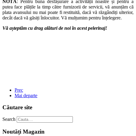
NOTĂ
: Pentru buna desfășurare a activității noastre și pentru a
putea face plățile la timp către furnizorii de servicii, vă anunțăm că
plata avansului nu mai poate fi restituită, dacă vă răzgândiți ulterior,
decât dacă vă găsiți înlocuitor. Vă mulțumim pentru înțelegere.
Vă așteptăm cu drag alături de noi în acest pelerinaj!
Prec
Mai departe
Căutare site
Search
Noutăți Magazin