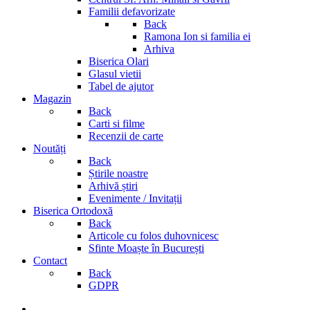
Familii defavorizate
Back
Ramona Ion si familia ei
Arhiva
Biserica Olari
Glasul vietii
Tabel de ajutor
Magazin
Back
Carti si filme
Recenzii de carte
Noutăți
Back
Știrile noastre
Arhivă știri
Evenimente / Invitații
Biserica Ortodoxă
Back
Articole cu folos duhovnicesc
Sfinte Moaște în București
Contact
Back
GDPR