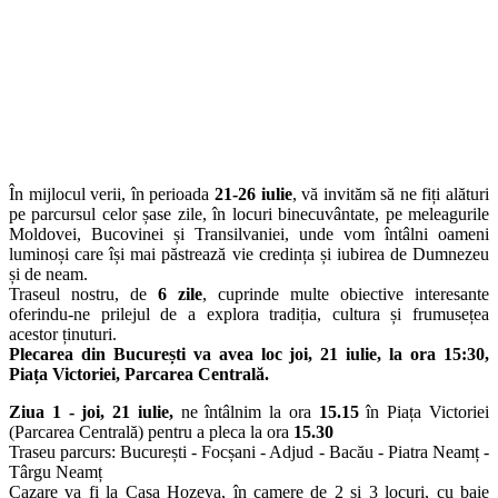
În mijlocul verii, în perioada
21-26 iulie
, vă invităm să ne fiți alături
pe parcursul celor șase zile, în locuri binecuvântate, pe meleagurile
Moldovei, Bucovinei și Transilvaniei, unde vom întâlni oameni
luminoși care își mai păstrează vie credința și iubirea de Dumnezeu
și de neam.
Traseul nostru, de
6 zile
, cuprinde multe obiective interesante
oferindu-ne prilejul de a explora tradiția, cultura și frumusețea
acestor ținuturi.
Plecarea din București va avea loc joi, 21 iulie, la ora 15:30,
Piața Victoriei, Parcarea Centrală.
Ziua 1 - joi, 21 iulie,
ne întâlnim la ora
15.15
în Piața Victoriei
(Parcarea Centrală) pentru a pleca la ora
15.30
Traseu parcurs: București - Focșani - Adjud - Bacău - Piatra Neamț -
Târgu Neamț
Cazare va fi la Casa Hozeva, în camere de 2 și 3 locuri, cu baie