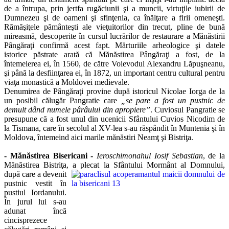
de a întrupa, prin jertfa rugăciunii şi a muncii, virtuţile iubirii de
Dumnezeu şi de oameni şi sfinţenia, ca înălţare a firii omeneşti.
Rămăşiţele pământeşti ale vieţuitorilor din trecut, pline de bună
mireasmă, descoperite în cursul lucrărilor de restaurare a Mănăstirii
Pângăraţi confirmă acest fapt. Mărturiile arheologice şi datele
istorice păstrate arată că Mănăstirea Pângăraţi a fost, de la
întemeierea ei, în 1560, de către Voievodul Alexandru Lăpuşneanu,
şi până la desfiinţarea ei, în 1872, un important centru cultural pentru
viaţa monastică a Moldovei medievale.
Denumirea de Pângăraţi provine după istoricul Nicolae Iorga de la
un posibil călugăr Pangratie care
„se pare a fost un pustnic de
demult dând numele pârâului din apropiere”
. Cuviosul Pangratie se
presupune că a fost unul din ucenicii Sfântului Cuvios Nicodim de
la Tismana, care în secolul al XV-lea s-au răspândit în Muntenia şi în
Moldova, întemeind aici marile mănăstiri Neamţ şi Bistriţa.
- Mănăstirea Bisericani -
Ieroschimonahul Iosif Sebastian
, de la
Mănăstirea Bistriţa, a plecat la Sfântului Mormânt al Domnului,
după care a devenit
pustnic vestit în
pustiul Iordanului.
În jurul lui s-au
adunat încă
cincisprezece