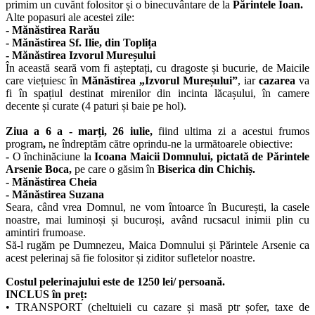
primim un cuvănt folositor și o binecuvântare de la
Părintele Ioan.
Alte popasuri ale acestei zile:
- Mănăstirea Rarău
- Mănăstirea Sf. Ilie, din Toplița
- Mănăstirea Izvorul Mureșului
În această seară vom fi așteptați, cu dragoste și bucurie, de Maicile
care viețuiesc în
Mănăstirea „Izvorul Mureșului”
, iar
cazarea
va
fi în spațiul destinat mirenilor din incinta lăcașului, în camere
decente și curate (4 paturi și baie pe hol).
Ziua a 6 a - marți, 26 iulie,
fiind ultima zi a acestui frumos
program
,
ne îndreptăm către oprindu-ne la următoarele obiective:
-
O închinăciune la
Icoana Maicii Domnului, pictată de Părintele
Arsenie Boca,
pe care o găsim în
Biserica din Chichiș.
- Mănăstirea Cheia
- Mănăstirea Suzana
Seara, când vrea Domnul, ne vom întoarce în București, la casele
noastre, mai luminoși și bucuroși, având rucsacul inimii plin cu
amintiri frumoase.
Să-l rugăm pe Dumnezeu, Maica Domnului și Părintele Arsenie ca
acest pelerinaj să fie folositor și ziditor sufletelor noastre.
Costul pelerinajului este de 1250 lei/ persoană.
INCLUS în preț:
• TRANSPORT (cheltuieli cu cazare și masă ptr șofer, taxe de