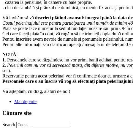
- cazarea la pensiune, în camere cu baie proprie.
- cina de sâmbătă și prânzul de duminică, cu meniu fix același pentru to
Vă invităm să vă
înscrieți plătind avansul/ integral până la data de
Costul pelerinajului este pentru participarea unui număr de minim 4
Plata se poate face numerar la sediul fundației noastre sau prin OP în c
Cei care faceți plata în cont, vă rugăm să ne trimiteți copia după ordin
Pentru înscriere avem nevoie de numele și prenumele pelerinului, numă
Pentru alte informații sau clarificări apelați / mesaj la nr de telefon 0
NOTĂ
:
1
. Persoanele care se răzgândesc nu vor primi banii achitați pentru rez
2
.
Pelerinii care nu vor să servească masa, din diferite motive, nu vor
sus).
Rezervarile pentru acest pelerinaj vor fi confirmate doar ca urmare a e
Persoanele care s-au înscris vă rog să efectuați plata pelerinajului
Vă așteptăm, cu drag, alături de noi!
Mai departe
Căutare site
Search