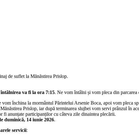
rinaj de suflet la Mănăstirea Prislop.
 întâlnirea va fi la ora 7:15
. Ne vom întâlni și vom pleca din parcarea
ne vom închina la mormântul Părintelui Arsenie Boca, apoi vom pleca spr
ănăstirea Prislop, iar după terminarea slujbei vom servi prânzul în acee
 fi anunțate participanților cu câteva zile dinaintea plecării.
 de duminică, 14 iunie 2026
.
rele servicii
: