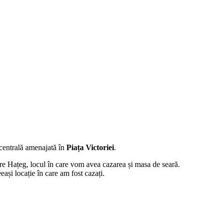
 centrală amenajată în
Piața Victoriei
.
e Hațeg, locul în care vom avea cazarea și masa de seară.
ași locație în care am fost cazați.