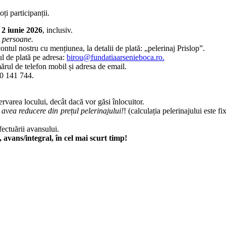
ți participanții.
 2 iunie 2026
, inclusiv.
0 persoane.
ontul nostru cu mențiunea, la detalii de plată: „pelerinaj Prislop”.
ul de plată pe adresa:
birou@fundatiaarsenieboca.ro
.
rul de telefon mobil și adresa de email.
760 141 744.
ervarea locului, decât dacă vor găsi înlocuitor.
 avea reducere din prețul pelerinajului!
! (calculația pelerinajului este f
fectuării avansului.
, avans/integral, în cel mai scurt timp!