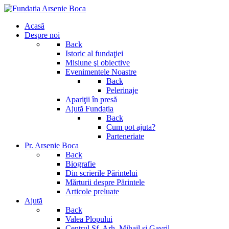
Acasă
Despre noi
Back
Istoric al fundaţiei
Misiune şi obiective
Evenimentele Noastre
Back
Pelerinaje
Apariţii în presă
Ajută Fundația
Back
Cum pot ajuta?
Parteneriate
Pr. Arsenie Boca
Back
Biografie
Din scrierile Părintelui
Mărturii despre Părintele
Articole preluate
Ajută
Back
Valea Plopului
Centrul Sf. Arh. Mihail si Gavril