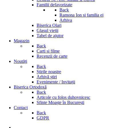
Familii defavorizate
Back
Ramona Ion si familia ei
Arhiva
Biserica Olari
Glasul vietii
Tabel de ajutor
Magazin
Back
Carti si filme
Recenzii de carte
Noutăți
Back
Știrile noastre
Arhivă știri
Evenimente / Invitații
Biserica Ortodoxă
Back
Articole cu folos duhovnicesc
Sfinte Moaște în București
Contact
Back
GDPR