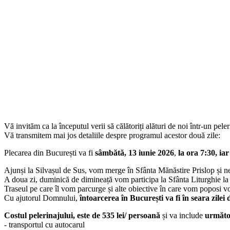
Vă invităm ca la începutul verii să călătoriți alături de noi într-un pele
Vă transmitem mai jos detaliile despre programul acestor două zile:
Plecarea din București va fi
sâmbătă, 13 iunie 2026
,
la ora 7:30, iar
Ajunși la Silvașul de Sus, vom merge în Sfânta Mănăstire Prislop și 
A doua zi, duminică de dimineață vom participa la Sfânta Liturghie la M
Traseul pe care îl vom parcurge și alte obiective în care vom poposi vor
Cu ajutorul Domnului,
întoarcerea în București va fi în seara zilei
Costul pelerinajului, este de 535 lei/ persoană
și va include
următoa
- transportul cu autocarul