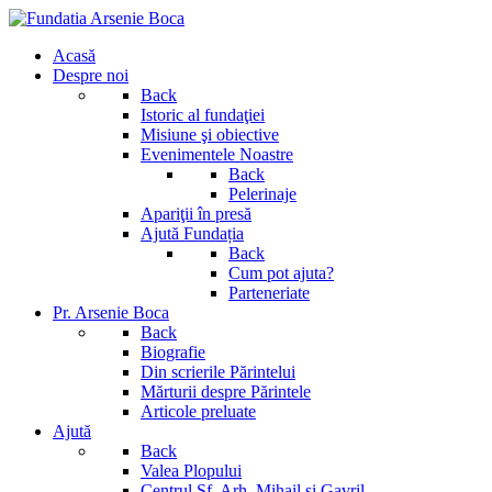
Acasă
Despre noi
Back
Istoric al fundaţiei
Misiune şi obiective
Evenimentele Noastre
Back
Pelerinaje
Apariţii în presă
Ajută Fundația
Back
Cum pot ajuta?
Parteneriate
Pr. Arsenie Boca
Back
Biografie
Din scrierile Părintelui
Mărturii despre Părintele
Articole preluate
Ajută
Back
Valea Plopului
Centrul Sf. Arh. Mihail si Gavril